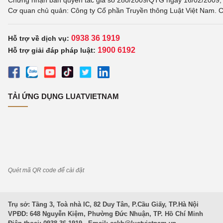
Chứng nhận bản quyền tác giả số 280/2009/QTG ngày 16/02/2009, c
Cơ quan chủ quản: Công ty Cổ phần Truyền thông Luật Việt Nam. C
0938 36 1919
Hỗ trợ về dịch vụ:
1900 6192
Hỗ trợ giải đáp pháp luật:
TẢI ỨNG DỤNG LUATVIETNAM
Quét mã QR code để cài đặt
Trụ sở: Tầng 3, Toà nhà IC, 82 Duy Tân, P.Cầu Giấy, TP.Hà Nội
VPĐD: 648 Nguyễn Kiệm, Phường Đức Nhuận, TP. Hồ Chí Minh