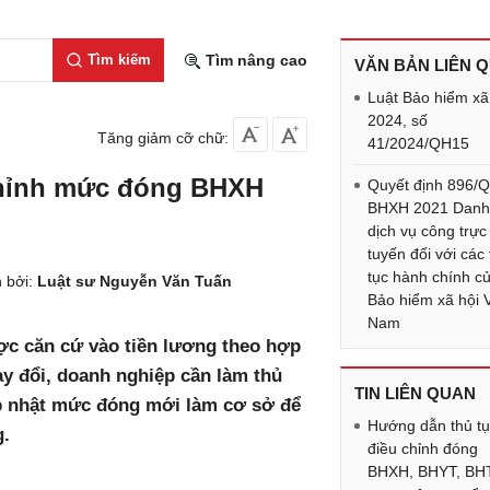
Tìm kiếm
Tìm nâng cao
VĂN BẢN LIÊN 
Luật Bảo hiểm xã
2024, số
Tăng giảm cỡ chữ:
41/2024/QH15
chỉnh mức đóng BHXH
Quyết định 896/
BHXH 2021 Danh
dịch vụ công trực
tuyến đối với các
tục hành chính c
 bởi:
Luật sư Nguyễn Văn Tuấn
Bảo hiểm xã hội V
Nam
c căn cứ vào tiền lương theo hợp
y đổi, doanh nghiệp cần làm thủ
TIN LIÊN QUAN
p nhật mức đóng mới làm cơ sở để
Hướng dẫn thủ t
g.
điều chỉnh đóng
BHXH, BHYT, BH