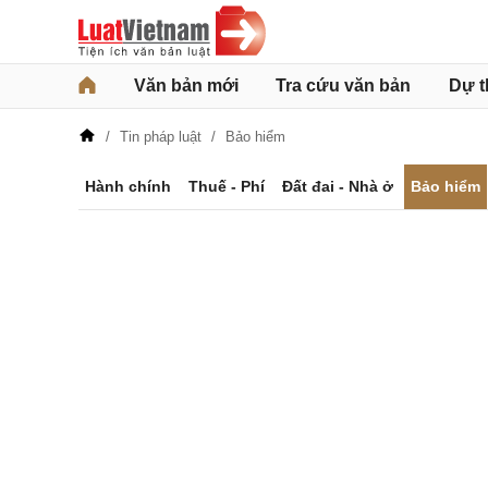
Văn bản mới
Tra cứu văn bản
Dự t
Tin pháp luật
Bảo hiểm
Hành chính
Thuế - Phí
Đất đai - Nhà ở
Bảo hiểm