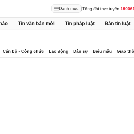
|
Danh mục
Tổng đài trực tuyến
19006
hảo
Tin văn bản mới
Tin pháp luật
Bản tin luật
Cán bộ - Công chức
Lao động
Dân sự
Biểu mẫu
Giao th