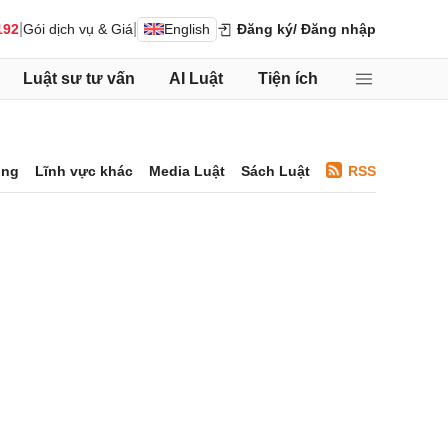
|
|
192
Gói dịch vụ & Giá
English
Đăng ký
/ Đăng nhập
Luật sư tư vấn
AI Luật
Tiện ích
ông
Lĩnh vực khác
Media Luật
Sách Luật
RSS