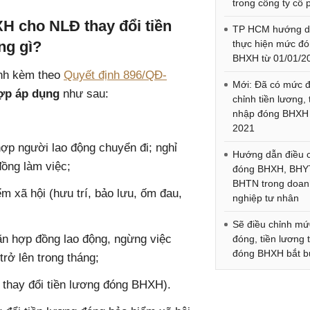
trong công ty cổ
H cho NLĐ thay đổi tiền
TP HCM hướng 
ng gì?
thực hiện mức đ
BHXH từ 01/01/2
ành kèm theo
Quyết định 896/QĐ-
Mới: Đã có mức đ
ợp áp dụng
như sau:
chỉnh tiền lương, 
nhập đóng BHXH
2021
hợp người lao động chuyển đi; nghỉ
Hướng dẫn điều 
ồng làm việc;
đóng BHXH, BHY
BHTN trong doan
m xã hội (hưu trí, bảo lưu, ốm đau,
nghiệp tư nhân
Sẽ điều chỉnh mứ
ãn hợp đồng lao động, ngừng việc
đóng, tiền lương 
đóng BHXH bắt b
rở lên trong tháng;
 thay đổi tiền lương đóng BHXH).