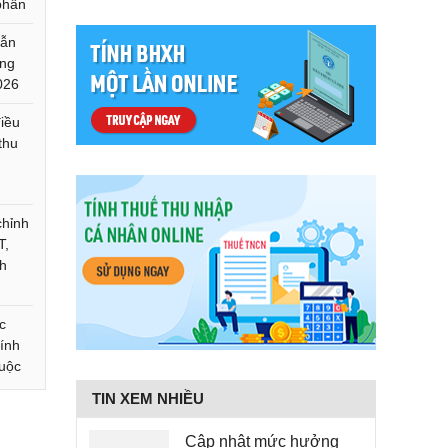
 phần
dẫn
óng
026
iều
thu
chỉnh
T,
h
c
tính
uộc
TIN XEM NHIỀU
Cập nhật mức hưởng