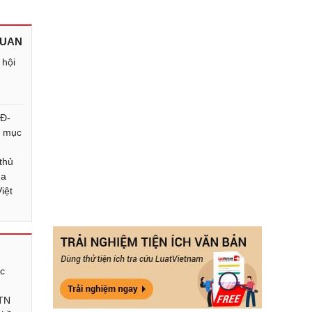
QUAN
 hội
QĐ-
 mục
 thủ
ủa
iệt
ục
TN