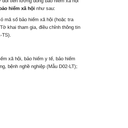
 đổi tiền lương đóng bảo hiểm xã hội
bảo hiểm xã hội
như sau:
ó mã số bảo hiểm xã hội (hoặc tra
ờ khai tham gia, điều chỉnh thông tin
-TS).
ểm xã hội, bảo hiểm y tế, bảo hiểm
động, bệnh nghề nghiệp (Mẫu D02-LT);