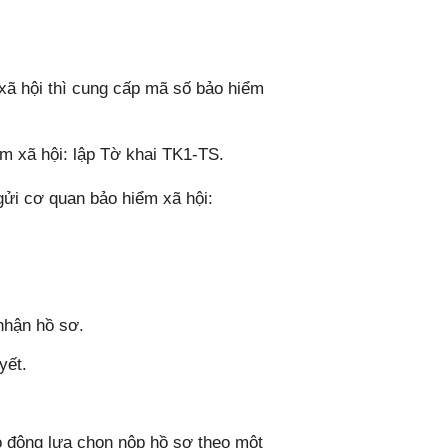
ã hội thì cung cấp mã số bảo hiểm
 xã hội: lập Tờ khai TK1-TS.
gửi cơ quan bảo hiểm xã hội:
nhận hồ sơ.
yết.
o động lựa chọn nộp hồ sơ theo một