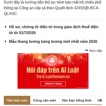
Dưới đây là hướng dẫn thủ tục trình báo mất hộ chiếu phổ
thông tại Công an cấp xã theo Quyết định 4245/QĐ-BCA-
QLXNC.
Hồ sơ, chứng từ điện tử trong giao dịch thuế điện
tử từ 01/7/2026
Mẫu thang lương bảng lương mới nhất năm 2026
Xem tiếp
Văn bản mới
Công văn mới
Văn bản tiếng Anh
UBND