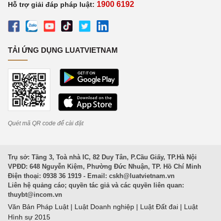
1900 6192
Hỗ trợ giải đáp pháp luật:
TẢI ỨNG DỤNG LUATVIETNAM
Quét mã QR code để cài đặt
Trụ sở: Tầng 3, Toà nhà IC, 82 Duy Tân, P.Cầu Giấy, TP.Hà Nội
VPĐD: 648 Nguyễn Kiệm, Phường Đức Nhuận, TP. Hồ Chí Minh
Điện thoại: 0938 36 1919 - Email:
cskh@luatvietnam.vn
Liên hệ quảng cáo; quyền tác giả và các quyền liên quan:
thuybt@incom.vn
Văn Bản Pháp Luật
|
Luật Doanh nghiệp
|
Luật Đất đai
|
Luật
Hình sự 2015