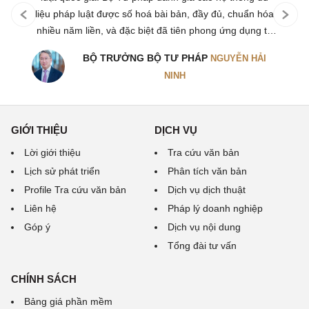
liệu pháp luật được số hoá bài bản, đầy đủ, chuẩn hóa
nhiều năm liền, và đặc biệt đã tiên phong ứng dụng trí
tuệ nhân tạo - AI Luật - giúp nâng cao hiệu quả tra cứu,
BỘ TRƯỞNG BỘ TƯ PHÁP
NGUYỄN HẢI
phân tích và phục vụ người dân, doanh nghiệp tốt hơn.
NINH
GIỚI THIỆU
DỊCH VỤ
Lời giới thiệu
Tra cứu văn bản
Lịch sử phát triển
Phân tích văn bản
Profile Tra cứu văn bản
Dịch vụ dịch thuật
Liên hệ
Pháp lý doanh nghiệp
Góp ý
Dịch vụ nội dung
Tổng đài tư vấn
CHÍNH SÁCH
Bảng giá phần mềm