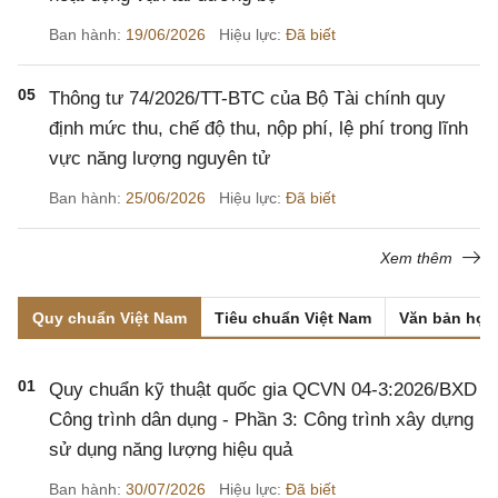
Ban hành:
19/06/2026
Hiệu lực:
Đã biết
05
Thông tư 74/2026/TT-BTC của Bộ Tài chính quy
định mức thu, chế độ thu, nộp phí, lệ phí trong lĩnh
vực năng lượng nguyên tử
Ban hành:
25/06/2026
Hiệu lực:
Đã biết
Xem thêm
Quy chuẩn Việt Nam
Tiêu chuẩn Việt Nam
Văn bản hợp
01
Quy chuẩn kỹ thuật quốc gia QCVN 04-3:2026/BXD
Công trình dân dụng - Phần 3: Công trình xây dựng
sử dụng năng lượng hiệu quả
Ban hành:
30/07/2026
Hiệu lực:
Đã biết