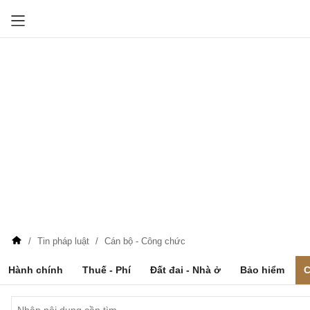
Tin pháp luật
Cán bộ - Công chức
Hành chính
Thuế - Phí
Đất đai - Nhà ở
Bảo hiểm
C