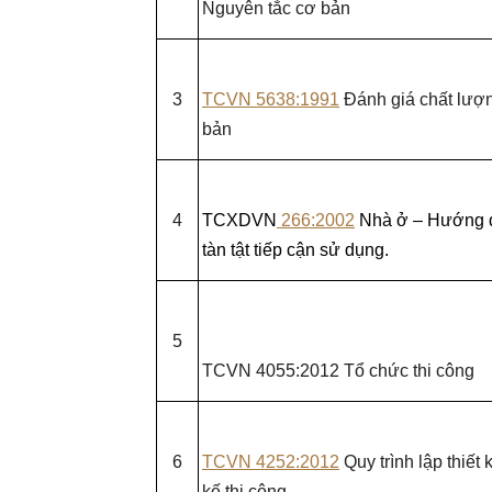
Nguyên tắc cơ bản
3
TCVN 5638:1991
Đánh giá chất lượn
bản
4
TCXDVN
266:2002
Nhà ở – Hướng d
tàn tật tiếp cận sử dụng.
5
TCVN 4055:2012 Tổ chức thi công
6
TCVN 4252:2012
Quy trình lập thiết 
kế thi công