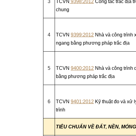
3
TCVN
9398:2012
Công tác trắc địa t
chung
4
TCVN
9399:2012
Nhà và công trình 
ngang bằng phương pháp trắc địa
5
TCVN
9400:2012
Nhà và công trình 
bằng phương pháp trắc địa
6
TCVN
9401:2012
Kỹ thuật đo và xử l
trình
TIÊU CHUẨN VỀ ĐẤT, NỀN, MÓN