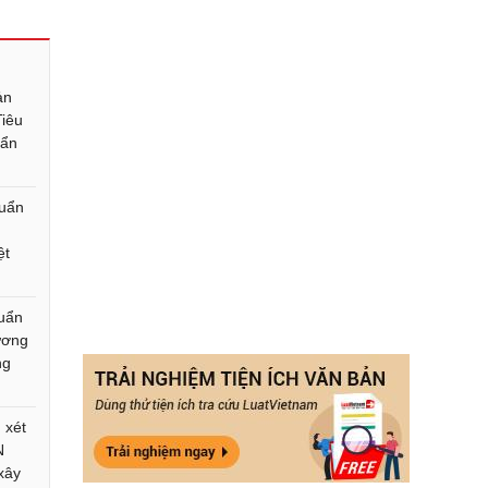
ản
Tiêu
uẩn
huẩn
ệt
huẩn
ương
ng
 xét
N
xây