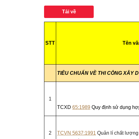
Tải về
STT
Tên vă
TIÊU CHUẨN VỀ THI CÔNG XÂY 
1
TCXD
65:1989
Quy định sử dụng hợp
2
TCVN 5637:1991
Quản lí chất lượng 