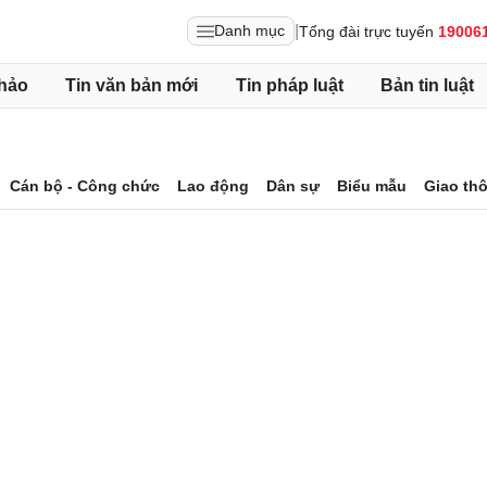
|
Danh mục
Tổng đài trực tuyến
19006
hảo
Tin văn bản mới
Tin pháp luật
Bản tin luật
Cán bộ - Công chức
Lao động
Dân sự
Biểu mẫu
Giao th