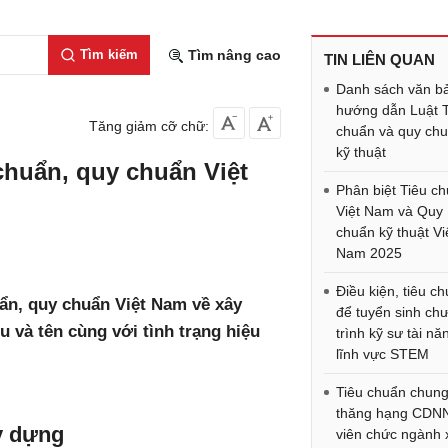
Tìm kiếm
Tìm nâng cao
TIN LIÊN QUAN
Danh sách văn b
hướng dẫn Luật 
Tăng giảm cỡ chữ:
chuẩn và quy ch
kỹ thuật
chuẩn, quy chuẩn Việt
Phân biệt Tiêu c
Việt Nam và Quy
chuẩn kỹ thuật Vi
Nam 2025
Điều kiện, tiêu c
uẩn, quy chuẩn Việt Nam về xây
để tuyển sinh ch
u và tên cùng với tình trạng hiệu
trình kỹ sư tài nă
lĩnh vực STEM
Tiêu chuẩn chung
thăng hạng CDN
y dựng
viên chức ngành 