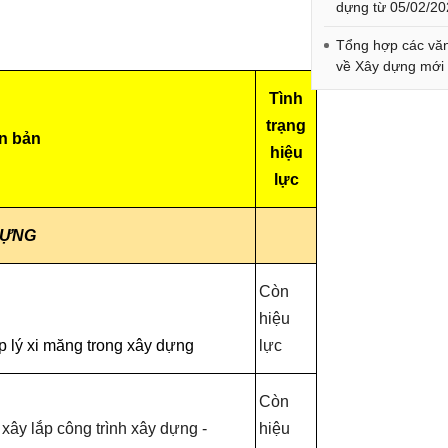
dựng từ 05/02/2
Tổng hợp các vă
về Xây dựng mới
Tình
trạng
n bản
hiệu
lực
DỰNG
Còn
hiệu
 lý xi măng trong xây dựng
lực
Còn
xây lắp công trình xây dựng -
hiệu