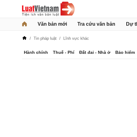
Văn bản mới
Tra cứu văn bản
Dự t
Tin pháp luật
Lĩnh vực khác
Hành chính
Thuế - Phí
Đất đai - Nhà ở
Bảo hiểm