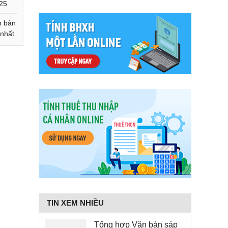
025
n bản
 nhất
TIN XEM NHIỀU
Tổng hợp Văn bản sáp