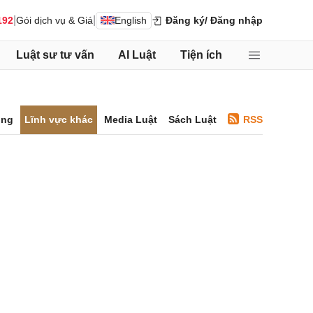
|
|
192
Gói dịch vụ & Giá
English
Đăng ký
/ Đăng nhập
Luật sư tư vấn
AI Luật
Tiện ích
ông
Lĩnh vực khác
Media Luật
Sách Luật
RSS