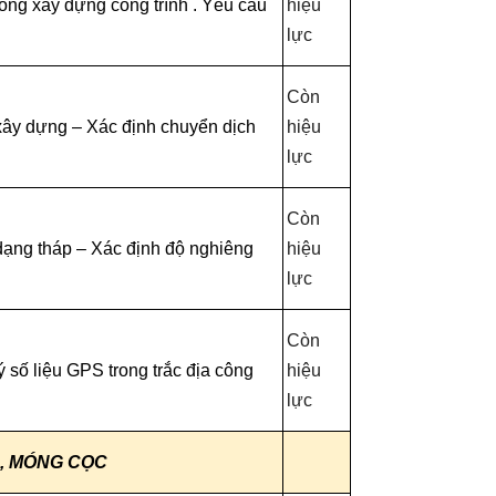
rong xây dựng công trình . Yêu cầu
hiệu
lực
Còn
xây dựng – Xác định chuyển dịch
hiệu
lực
Còn
dạng tháp – Xác định độ nghiêng
hiệu
lực
Còn
ý số liệu GPS trong trắc địa công
hiệu
lực
G, MÓNG CỌC