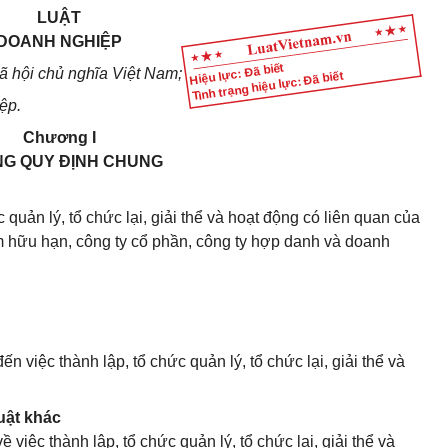
LUẬT
DOANH NGHIỆP
Hiệu lực: Đã biết
 hội chủ nghĩa Việt Nam;
Tình trạng hiệu lực: Đã biết
ệp.
Chương I
G QUY ĐỊNH CHUNG
 quản lý, tổ chức lại, giải thể và hoạt động có liên quan của
m hữu hạn, công ty cổ phần, công ty hợp danh và doanh
n việc thành lập, tổ chức quản lý, tổ chức lại, giải thể và
uật khác
việc thành lập, tổ chức quản lý, tổ chức lại, giải thể và