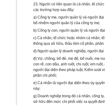
23. Người có liên quan là cá nhân, tổ chức
các trường hợp sau đây:
a) Công ty mẹ, người quản lý và người đại
bổ nhiệm người quản lý của công ty mẹ;
b) Công ty con, người quản lý và người đại
c) Cá nhân, tổ chức hoặc nhóm cá nhân, t
thông qua sở hữu, thâu tóm cổ phần, phần 
d) Người quản lý doanh nghiệp, người đại d
đ) Vợ, chồng, bố đẻ, mẹ đẻ, bố nuôi, mẹ nu
con rể, con dâu, anh ruột, chị ruột, em ruột
người đại diện theo pháp luật, Kiểm soát 
phần chi phối;
e) Cá nhân là người đại diện theo ủy quyền
này;
g) Doanh nghiệp trong đó cá nhân, công ty, 
sở hữu đến mức chi phối việc ra quyết định