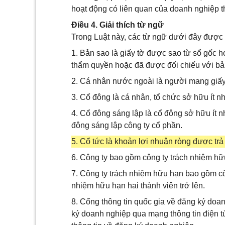
hoạt động có liên quan của doanh nghiệp th
Điều 4. Giải thích từ ngữ
Trong Luật này, các từ ngữ dưới đây được
1. Bản sao là giấy tờ được sao từ sổ gốc 
thẩm quyền hoặc đã được đối chiếu với bả
2. Cá nhân nước ngoài là người mang giấy 
3. Cổ đông là cá nhân, tổ chức sở hữu ít n
4. Cổ đông sáng lập là cổ đông sở hữu ít n
đông sáng lập công ty cổ phần.
5. Cổ tức là khoản lợi nhuận ròng được trả
6. Công ty bao gồm công ty trách nhiệm hữ
7. Công ty trách nhiệm hữu hạn bao gồm cô
nhiệm hữu hạn hai thành viên trở lên.
8. Cổng thông tin quốc gia về đăng ký doa
ký doanh nghiệp qua mạng thông tin điện tử