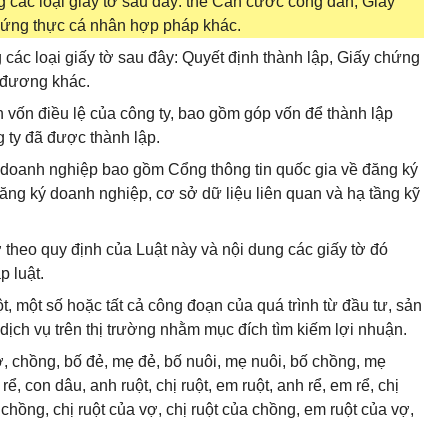
ng các loại giấy tờ sau đây: thẻ Căn cước công dân, Giấy
hứng thực cá nhân hợp pháp khác.
g các loại giấy tờ sau đây: Quyết định thành lập, Giấy chứng
g đương khác.
nh vốn điều lệ của công ty, bao gồm góp vốn để thành lập
 ty đã được thành lập.
ý doanh nghiệp bao gồm Cổng thông tin quốc gia về đăng ký
ăng ký doanh nghiệp, cơ sở dữ liệu liên quan và hạ tầng kỹ
ờ theo quy định của Luật này và nội dung các giấy tờ đó
p luật.
ột, một số hoặc tất cả công đoạn của quá trình từ đầu tư, sản
ịch vụ trên thị trường nhằm mục đích tìm kiếm lợi nhuận.
, chồng, bố đẻ, mẹ đẻ, bố nuôi, mẹ nuôi, bố chồng, mẹ
ể, con dâu, anh ruột, chị ruột, em ruột, anh rể, em rể, chị
chồng, chị ruột của vợ, chị ruột của chồng, em ruột của vợ,