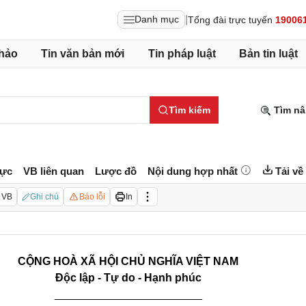
|
Danh mục
Tổng đài trực tuyến
19006
hảo
Tin văn bản mới
Tin pháp luật
Bản tin luật
Tìm kiếm
Tìm nâ
lực
VB liên quan
Lược đồ
Nội dung hợp nhất
Tải về
 VB
Ghi chú
Báo lỗi
In
CỘNG HOÀ XÃ HỘI CHỦ NGHĨA VIỆT NAM
Độc lập - Tự do - Hạnh phúc
________________________