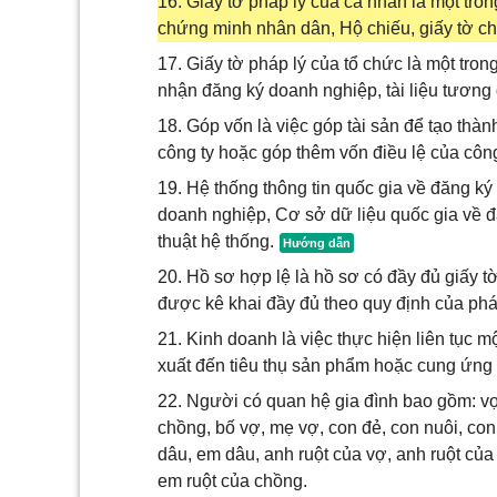
16. Giấy tờ pháp lý của cá nhân là một tro
chứng minh nhân dân, Hộ chiếu, giấy tờ c
17. Giấy tờ pháp lý của tổ chức là một tron
nhận đăng ký doanh nghiệp, tài liệu tươn
18. Góp vốn là việc góp tài sản để tạo thà
công ty hoặc góp thêm vốn điều lệ của công
19. Hệ thống thông tin quốc gia về đăng k
doanh nghiệp, Cơ sở dữ liệu quốc gia về đ
thuật hệ thống.
20. Hồ sơ hợp lệ là hồ sơ có đầy đủ giấy t
được kê khai đầy đủ theo quy định của phá
21. Kinh doanh là việc thực hiện liên tục m
xuất đến tiêu thụ sản phẩm hoặc cung ứng d
22. Người có quan hệ gia đình bao gồm: vợ
chồng, bố vợ, mẹ vợ, con đẻ, con nuôi, con r
dâu, em dâu, anh ruột của vợ, anh ruột của 
em ruột của chồng.