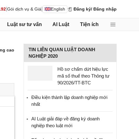
|
|
192
Gói dịch vụ & Giá
English
Đăng ký
/ Đăng nhập
Luật sư tư vấn
AI Luật
Tiện ích
TIN LIÊN QUAN LUẬT DOANH
ng cao
NGHIỆP 2020
Hồ sơ chấm dứt hiệu lực
mã số thuế theo Thông tư
90/2026/TT-BTC
Điều kiện thành lập doanh nghiệp mới
nhất
AI Luật giải đáp về đăng ký doanh
nghiệp theo luật mới