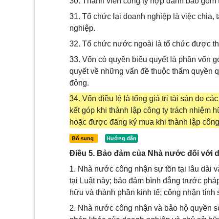
30. Thành viên công ty hợp danh bao gồm 
31. Tổ chức lại doanh nghiệp là việc chia,
nghiệp.
32. Tổ chức nước ngoài là tổ chức được t
33. Vốn có quyền biểu quyết là phần vốn 
quyết về những vấn đề thuộc thẩm quyền q
đông.
34. Vốn điều lệ là tổng giá trị tài sản do 
kết góp khi thành lập công ty trách nhiệm 
hoặc được đăng ký mua khi thành lập công 
Bổ sung
Điều 5. Bảo đảm của Nhà nước đối với 
1. Nhà nước công nhận sự tồn tại lâu dài v
tại Luật này; bảo đảm bình đẳng trước phá
hữu và thành phần kinh tế; công nhận tính
2. Nhà nước công nhận và bảo hộ quyền sở 