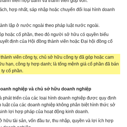
thành viên hợp danh và thành viên góp vốn.
 tách, hợp nhất, sáp nhập hoặc chuyển đổi loại hình doanh
hành lập ở nước ngoài theo pháp luật nước ngoài.
góp hoặc cổ phần, theo đó người sở hữu có quyền biểu
uyết định của Hội đồng thành viên hoặc Đại hội đồng cổ
các thành viên công ty, chủ sở hữu công ty đã góp hoặc cam
hữu hạn, công ty hợp danh; là tổng mệnh giá cổ phần đã bán
ty cổ phần.
doanh nghiệp và chủ sở hữu doanh nghiệp
à phát triển của các loại hình doanh nghiệp được quy định
p luật của các doanh nghiệp không phân biệt hình thức sở
 sinh lợi hợp pháp của hoạt động kinh doanh.
hữu tài sản, vốn đầu tư, thu nhập, quyền và lợi ích hợp