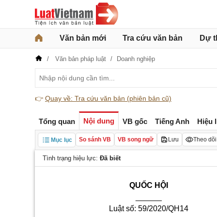
Văn bản mới
Tra cứu văn bản
Dự t
Văn bản pháp luật
Doanh nghiệp
👉
Quay về: Tra cứu văn bản (phiên bản cũ)
Nội dung
Tổng quan
VB gốc
Tiếng Anh
Hiệu 
So sánh VB
VB song ngữ
Lưu
Theo dõi
Mục lục
Tình trạng hiệu lực:
Đã biết
QUỐC HỘI
______
Luật số:
59
/2020/QH14