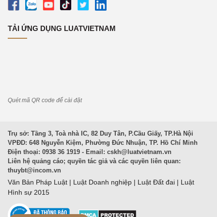
TẢI ỨNG DỤNG LUATVIETNAM
Quét mã QR code để cài đặt
Trụ sở: Tầng 3, Toà nhà IC, 82 Duy Tân, P.Cầu Giấy, TP.Hà Nội
VPĐD: 648 Nguyễn Kiệm, Phường Đức Nhuận, TP. Hồ Chí Minh
Điện thoại: 0938 36 1919 - Email:
cskh@luatvietnam.vn
Liên hệ quảng cáo; quyền tác giả và các quyền liên quan:
thuybt@incom.vn
Văn Bản Pháp Luật
|
Luật Doanh nghiệp
|
Luật Đất đai
|
Luật
Hình sự 2015