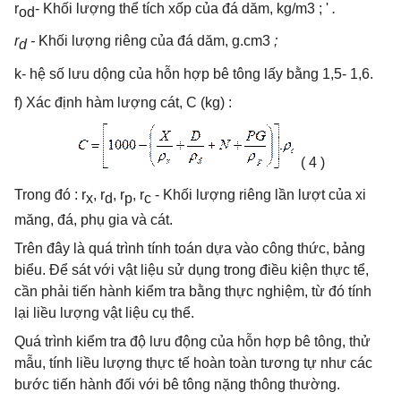
r
- Khối lượng thể tích xốp của đá dăm, kg/m3 ; '
.
od
r
-
Khối lượng riêng của đá dăm, g.cm3
;
d
k- hệ số lưu dộng của hỗn hợp bê tông lấy bằng 1,5- 1,6.
f) Xác định hàm lượng cát, C (kg) :
( 4 )
Trong đó :
r
,
r
,
r
,
r
- Khối l­ượng riêng lần l­ượt của xi
x
d
p
c
măng, đá, phụ gia và cát.
Trên đây là quá trình tính toán dựa vào công thức, bảng
biểu. Để sát với vật liệu sử dụng trong điều kiện thực tể,
cần phải tiến hành kiểm tra bằng thực nghiệm, từ đó tính
lại liều lượng vật liệu cụ thể.
Quá trình kiểm tra độ lưu động của hỗn hợp bê tông, thử
mẫu, tính liều lượng thực tế hoàn toàn tương tự như các
bước tiến hành đối với bê tông nặng thông thường.