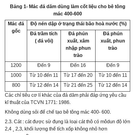
Bảng 1- Mác đá dăm dùng làm cốt liệu cho bê tông
mác 400-600
Mác đá
Độ nén dập ở trạng thái bão hoà nước (%)
gốc
Đá trầm tích
Đá phún
Đá phún
( đá vôi)
xuất, xâm
xuất, phun
nhập phun
trào
trào
1200
Đến 9
Đến 16
Đến 9
1000
Từ 10 đến 11
Từ 17 đến 20
Từ 10 đến 11
800
Từ 12 đến 14
Từ 21 đến 25
Từ 12 đến 14
Các chỉ tiêu cơ lí khác của đá dăm phải đáp ứng yêu cầu
kĩ thuật của TCVN 1771: 1986.
Không dùng sỏi để chế tạo bê tông mác 400- 600.
2.3. Cát : cát được sừ đụng là loại cát thô có môdun độ lớn
2,4
¸
2,3, khối lượng thể tích xốp không nhỏ hơn