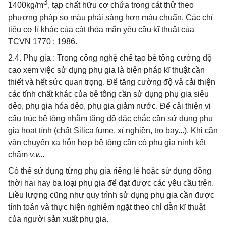
3
1400kg/m
, tạp chất hữu cơ chứa trong cát thử theo
phương pháp so màu phải sáng hơn màu chuẩn. Các chỉ
tiêu cơ lí khác của cát thỏa mãn yêu cầu kĩ thuật của
TCVN 1770 : 1986.
2.4. Phụ gia : Trong công nghệ chế tạo bê tông cường độ
cao xem việc sử dụng phụ gia là biện pháp kĩ thuật cần
thiết và hết sức quan trọng. Để tăng cường độ vả cải thiện
các tính chất khác của bê tông cần sử dụng phụ gia siêu
dẻo, phụ gia hóa dẻo, phụ gia giảm nước. Để cải thiện vi
cấu trúc bê tông nhằm tăng độ đặc chắc cần sử dụng phụ
gia hoạt tính (chất Silica fume, xỉ nghiền, tro bay...). Khi cần
vận chuyển xa hỗn hợp bê tông cần có phụ gia ninh kết
chậm
v.v...
Có thể sử dụng từng phụ gia riêng lẻ hoặc sừ dụng đồng
thời hai hay ba loại phụ gia để đạt được các yêu cầu trên.
Liều lượng cũng như quy trình sử dụng phụ gia cần được
tính toán và thực hiện nghiêm ngặt theo chỉ dẫn kĩ thuật
của người sản xuất phụ gia.