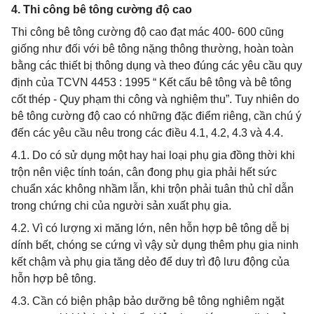
4. Thi công bê tông cường độ cao
Thi công bê tông cường độ cao đạt mác 400- 600 cũng
giống như đối với bê tông nặng thông thường, hoàn toàn
bằng các thiết bị thông dụng và theo đúng các yêu cầu quy
định của TCVN 4453 : 1995 “ Kết cấu bê tông và bê tông
cốt thép - Quy phạm thi công và nghiệm thu”. Tuy nhiên do
bê tông cường độ cao có những đặc điểm riêng, cần chú ý
đến các yêu cầu nêu trong các điều 4.1, 4.2, 4.3 và 4.4.
4.1. Do có sử dụng một hay hai loại phụ gia đồng thời khi
trộn nên việc tính toán, cân đong phụ gia phải hết sức
chuẩn xác không nhầm lẫn, khi trộn phải tuân thủ chỉ dẫn
trong chứng chi của ng­ười sản xuất phụ gia.
4.2. Vì có lượng xi măng lớn, nên hỗn hợp bê tông dễ bị
dính bết, chóng se cứng vì vậy sử dụng thêm phụ gia ninh
kết chậm và phụ gia tăng dẻo để duy trì độ lưu động của
hỗn hợp bê tông.
4.3. Cần có biện phập bảo dưỡng bê tông nghiêm ngặt