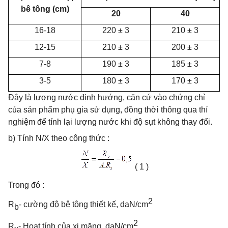
bê tông (cm)
20
40
16-18
220 ± 3
210 ± 3
12-15
210 ± 3
200 ± 3
7-8
190 ± 3
185 ± 3
3-5
180 ± 3
170 ± 3
Đây là lượng nước định hướng, căn cứ vào chứng chỉ
của sản phẩm phụ gia sử dụng, đồng thời thông qua thí
nghiệm để tính lại lượng nước khi độ sụt không thay đổi.
b) Tính N/X theo công thức :
( 1 )
Trong đó :
2
R
- cường độ bê tông thiết kế, daN/cm
b
2
R
- Hoạt tính của xi măng, daN/cm