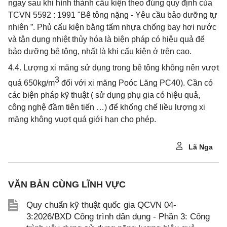
ngay sau khi hình thành cấu kiện theo đúng quy định của
TCVN 5592 : 1991 "Bê tông nặng - Yêu cầu bảo dưỡng tự
nhiên ”. Phủ cấu kiện bằng tấm nhựa chống bay hơi nước
và tận dụng nhiệt thủy hóa là biện pháp có hiệu quả để
bảo dưỡng bê tông, nhất là khi cấu kiện ở trên cao.
4.4. Lượng xi măng sử dụng trong bê tông không nên vượt
3
quá 650kg/m
đối với xi măng Poóc Lăng PC40). Cần có
các biện pháp kỹ thuật ( sử dụng phụ gia có hiệu quả,
công nghệ đầm tiên tiến …) để khống chế liều lượng xi
măng không vuợt quá giới hạn cho phép.
Lã Nga
VĂN BẢN CÙNG LĨNH VỰC
Quy chuẩn kỹ thuật quốc gia QCVN 04-
3:2026/BXD Công trình dân dụng - Phần 3: Công