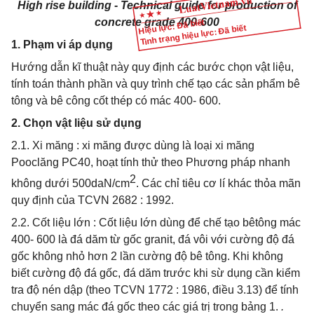
High rise building
-
Technical guide for production of
concrete grade 400-600
Hiệu lực: Đã biết
Tình trạng hiệu lực: Đã biết
1. Phạm vi áp dụng
Hướng dẫn kĩ thuật này quy định các b­ước chọn vật liệu,
tính toán thành phần và quy trình chế tạo các sản phẩm bê
tông và bê công cốt thép có mác 400- 600.
2. Chọn vật liệu sử dụng
2.1. Xi măng : xi măng được dùng là loại xi măng
Pooclăng PC40, hoạt tính thử theo Phương pháp nhanh
2
không dưới 500daN/cm
. Các chỉ tiêu cơ lí khác thỏa mãn
quy định của TCVN 2682 : 1992.
2.2. Cốt liệu lớn : Cốt liệu lớn dùng để chế tạo bêtông mác
400- 600 là đá dăm từ gốc granit, đá vôi với cường độ đá
gốc không nhỏ hơn 2 lần cường độ bê tông. Khi không
biết cường độ đá gốc, đá dăm trước khi sừ dụng cần kiểm
tra độ nén dập (theo TCVN 1772 : 1986, điều 3.13) để tính
chuyển sang mác đá gốc theo các giá trị trong bảng 1.
.