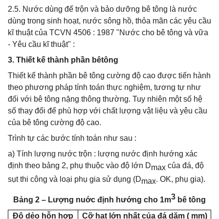
2.5. Nước dùng để trộn và bảo dưỡng bê tông là nước
dùng trong sinh hoạt, nước sông hồ, thỏa mãn các yêu cầu
kĩ thuật của TCVN 4506 : 1987 "Nước cho bê tông và vữa
- Yêu cầu kĩ thuật" :
3. Thiết kế thành phần bêtông
Thiết kể thành phần bê tông cường độ cao được tiến hành
theo phương pháp tính toán thực nghiệm, tương tự như
đối với bê tông nặng thông thường. Tuy nhiên một số hệ
số thay đổi để phù hợp với chất lượng vật liệu và yêu cầu
của bê tông cường độ cao.
Trình tự các bước tính toán như sau :
a) Tính lượng nước trộn : lượng nước định hướng xác
định theo bảng 2, phụ thuộc vào độ lớn D
của đá, độ
max
sụt thi công và loại phụ gia sử dụng (D
. OK, phụ gia).
max
3
Bảng 2 – Lượng nuớc định hướng cho 1m
bê tông
Độ dẻo hỗn hợp
Cỡ hạt lớn nhất của đá dăm ( mm)