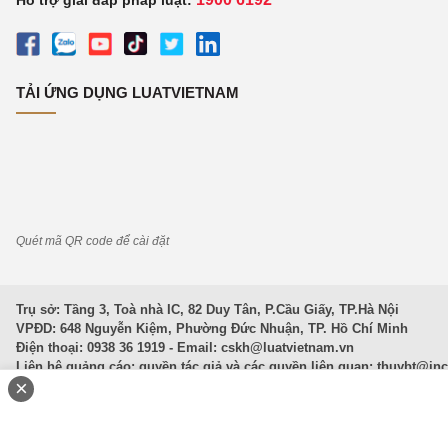
Hỗ trợ giải đáp pháp luật:
TẢI ỨNG DỤNG LUATVIETNAM
Quét mã QR code để cài đặt
Trụ sở: Tầng 3, Toà nhà IC, 82 Duy Tân, P.Cầu Giấy, TP.Hà Nội
VPĐD: 648 Nguyễn Kiệm, Phường Đức Nhuận, TP. Hồ Chí Minh
Điện thoại: 0938 36 1919 - Email:
cskh@luatvietnam.vn
Liên hệ quảng cáo; quyền tác giả và các quyền liên quan:
thuybt@in
×
Văn Bản Pháp Luật
|
Luật Doanh nghiệp
|
Luật Đất đai
|
Luật Hình 