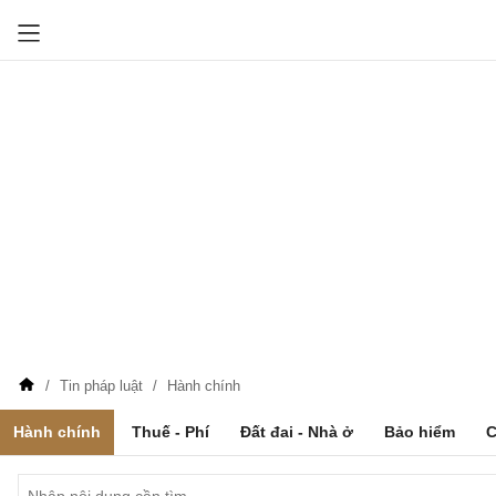
Tin pháp luật
Hành chính
Hành chính
Thuế - Phí
Đất đai - Nhà ở
Bảo hiểm
C