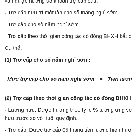
vẫn được hưởng 03 khoản trợ cấp sau:
- Trợ cấp hưu trí một lần cho số tháng nghỉ sớm
- Trợ cấp cho số năm nghỉ sớm
- Trợ cấp theo thời gian công tác có đóng BHXH bắt b
Cụ thể:
(1) Trợ cấp cho số năm nghỉ sớm:
Mức trợ cấp cho số năm nghỉ sớm
=
Tiền lươ
(2) Trợ cấp theo thời gian công tác có đóng BHXH
- Lương hưu: Được hưởng theo tỷ lệ % tương ứng với 
hưu trước so với tuổi quy định.
- Trợ cấp: Được trợ cấp 05 tháng tiền lương hiện h