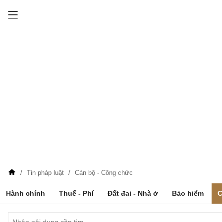
Tin pháp luật
Cán bộ - Công chức
Hành chính
Thuế - Phí
Đất đai - Nhà ở
Bảo hiểm
C