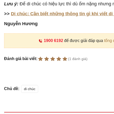
Lưu ý:
Để di chúc có hiệu lực thì dù ốm nặng nhưng ng
>>
Di chúc: Cần biết những thông tin gì khi viết d
Nguyễn Hương
1900 6192
để được giải đáp qua
tổng 
Đánh giá bài viết:
(1 đánh giá)
Chủ đề:
di chúc