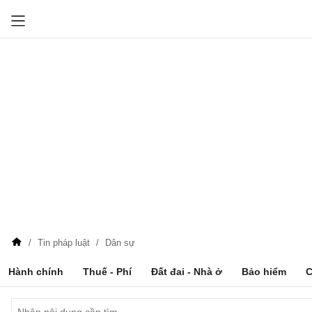
Tin pháp luật
Dân sự
Hành chính
Thuế - Phí
Đất đai - Nhà ở
Bảo hiểm
C