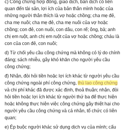
c) Công chứng hợp đồng, giao dịch, bản dịch có liên
quan đến tài sản, lợi ích của bản thân mình hoặc của
những người thân thích là vợ hoặc chồng; cha mẹ đẻ,
cha mẹ nuôi; cha mẹ đẻ, cha mẹ nuôi của vợ hoặc
chồng; con đẻ, con nuôi, con dâu, con rể; ông, bà; anh
chị em ruột, anh chị em ruột của vợ hoặc chồng; cháu là
con của con đẻ, con nuôi;
d) Từ chối yêu cầu công chứng mà không có lý do chính
đáng; sách nhiễu, gây khó khăn cho người yêu cầu
công chứng;
đ) Nhận, đòi hỏi tiền hoặc lợi ích khác từ người yêu cầu
công chứng ngoài phí công chứng,
thù lao công chứng
và chi phí khác đã được xác định, thoả thuận; nhận, đòi
hỏi tiền hoặc lợi ích khác từ người thứ ba để thực hiện
hoặc không thực hiện việc công chứng gây thiệt hại cho
người yêu cầu công chứng và cá nhân, tổ chức có liên
quan;
e) Ép buộc người khác sử dụng dịch vụ của mình; cấu