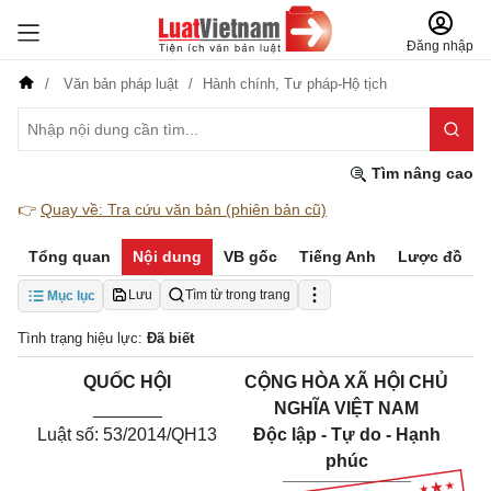
Đăng nhập
Văn bản pháp luật
Hành chính,
Tư pháp-Hộ tịch
Tìm nâng cao
👉
Quay về: Tra cứu văn bản (phiên bản cũ)
Tổng quan
Nội dung
VB gốc
Tiếng Anh
Lược đồ
Lưu
Tìm từ trong trang
Mục lục
Tình trạng hiệu lực:
Đã biết
QUỐC HỘI
CỘNG HÒA XÃ HỘI CHỦ
_______
NGHĨA VIỆT NAM
Luật số: 5
3
/2014/QH13
Độc lập - Tự do - Hạnh
phúc
_____________