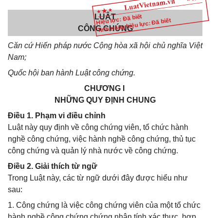
LUẬT
Hiệu lực: Đã biết
Tình trạng hiệu lực: Đã biết
CÔNG CHỨNG
Căn cứ Hiến pháp nước Cộng hòa xã hội chủ nghĩa Việt
Nam;
Quốc hội ban hành Luật
công chứng.
CHƯƠNG I
NHỮNG QUY ĐỊNH CHUNG
Điều 1. Phạm vi điều chỉnh
Luật này quy định về công chứng viên, tổ chức hành
nghề công chứng, việc hành nghề công chứng, thủ tục
công chứng và quản lý nhà nước về công chứng.
Điều 2. Giải thích từ ngữ
Trong Luật này, các từ ngữ dưới đây được hiểu như
sau:
1. Công chứng là việc công chứng viên của một tổ chức
hành nghề công chứng chứng nhận tính xác thực, hợp