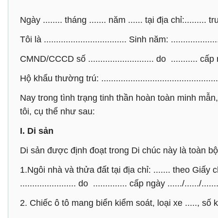
Ngày ........ tháng ....... năm ...... tại địa chỉ:.....
Tôi là .................................. Sinh năm: .....................
CMND/CCCD số ........................... do ........... cấp ng
Hộ khẩu thường trú: ...................................................
Nay trong tình trạng tinh thần hoàn toàn minh mẫn,
tôi, cụ thể như sau:
I. Di sản
Di sản được định đoạt trong Di chúc này là toàn bộ
1.Ngôi nhà và thửa đất tại địa chỉ: ....... theo Gi
....................... do .............. cấp ngày ....../....../.......
2. Chiếc ô tô mang biển kiểm soát, loại xe ....., số khu