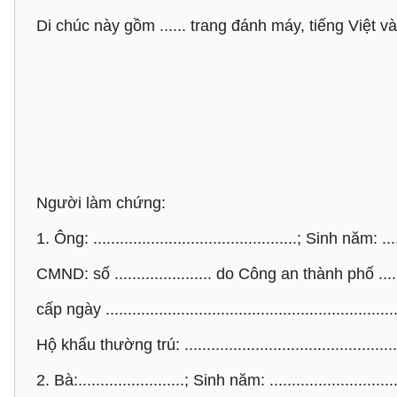
Di chúc này gồm ...... trang đánh máy, tiếng Việt v
Người làm chứng:
1. Ông: ..............................................; Sinh năm: .....
CMND: số ...................... do Công an thành phố .........
cấp ngày ...................................................................
Hộ khẩu thường trú: ..................................................
2. Bà:........................; Sinh năm: ..............................