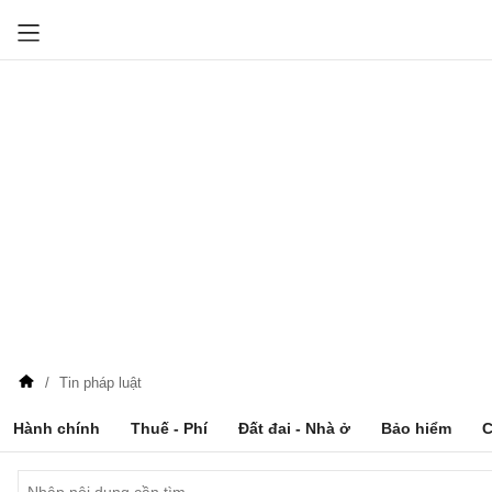
Tin pháp luật
Hành chính
Thuế - Phí
Đất đai - Nhà ở
Bảo hiểm
C