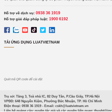
0938 36 1919
Hỗ trợ về dịch vụ:
1900 6192
Hỗ trợ giải đáp pháp luật:
TẢI ỨNG DỤNG LUATVIETNAM
Quét mã QR code để cài đặt
Trụ sở: Tầng 3, Toà nhà IC, 82 Duy Tân, P.Cầu Giấy, TP.Hà Nội
VPĐD: 648 Nguyễn Kiệm, Phường Đức Nhuận, TP. Hồ Chí Minh
Điện thoại: 0938 36 1919 - Email:
cskh@luatvietnam.vn
Liên hệ quảng cáo; quyền tác giả và các quyền liên quan:
thuybt@in