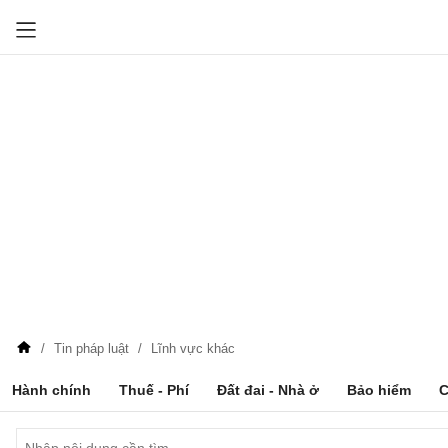
Tin pháp luật
Lĩnh vực khác
Hành chính
Thuế - Phí
Đất đai - Nhà ở
Bảo hiểm
C