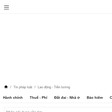
Tin pháp luật
Lao động - Tiền lương
Hành chính
Thuế - Phí
Đất đai - Nhà ở
Bảo hiểm
C