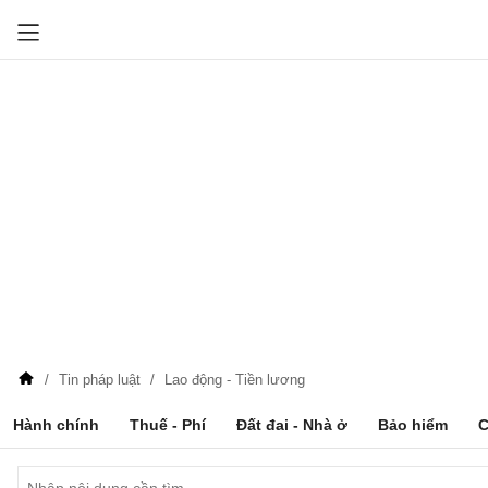
Tin pháp luật
Lao động - Tiền lương
Hành chính
Thuế - Phí
Đất đai - Nhà ở
Bảo hiểm
C