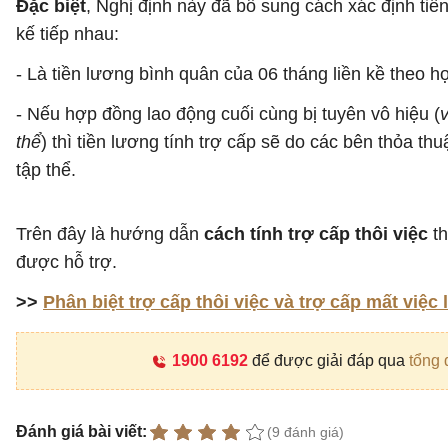
Đặc biệt
, Nghị định này đã bổ sung cách xác định tiề
kế tiếp nhau:
- Là tiền lương bình quân của 06 tháng liền kề theo 
- Nếu hợp đồng lao động cuối cùng bị tuyên vô hiệu (
thể
) thì tiền lương tính trợ cấp sẽ do các bên thỏa
tập thể.
Trên đây là hướng dẫn
cách tính trợ cấp thôi việc
th
được hỗ trợ.
>>
Phân biệt trợ cấp thôi việc và trợ cấp mất việc
1900 6192
để được giải đáp qua
tổng 
Đánh giá bài viết:
(9 đánh giá)