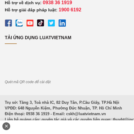
0938 36 1919
Hỗ trợ về dịch vụ:
1900 6192
Hỗ trợ giải đáp pháp luật:
TẢI ỨNG DỤNG LUATVIETNAM
Quét mã QR code để cài đặt
Trụ sở: Tầng 3, Toà nhà IC, 82 Duy Tân, P.Cầu Giấy, TP.Hà Nội
VPĐD: 648 Nguyễn Kiệm, Phường Đức Nhuận, TP. Hồ Chí Minh
Điện thoại: 0938 36 1919 - Email:
cskh@luatvietnam.vn
Liên hệ quảng cáo; quyền tác giả và các quyền liên quan:
thuybt@in
×
Văn Bản Pháp Luật
|
Luật Doanh nghiệp
|
Luật Đất đai
|
Luật Hình 