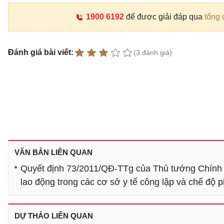
1900 6192
để được giải đáp qua
tổng 
Đánh giá bài viết:
(3 đánh giá)
VĂN BẢN LIÊN QUAN
Quyết định 73/2011/QĐ-TTg của Thủ tướng Chính ph
lao động trong các cơ sở y tế công lập và chế độ 
DỰ THẢO LIÊN QUAN