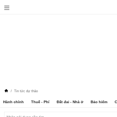
Tin tức dự thảo
Hành chính
Thuế - Phí
Đất đai - Nhà ở
Bảo hiểm
C