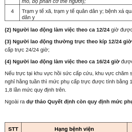
mô, bộ phân cơ thể người);
4
Trạm y tế xã, trạm y tế quân dân y; bệnh xá q
dân y
(2)
Người lao động làm việc theo ca 12/24
giờ được
(3) Người lao động thường trực theo kíp 12/24
giờ
cấp trực 24/24 giờ;
(4)
Người lao động làm việc theo ca 16/24 giờ
được
Nếu trực tại khu vực hồi sức cấp cứu, khu vực chăm s
nghỉ hằng tuần thì mức phụ cấp trực được tính bằng 1
1,8 lần mức quy định trên.
Ngoài ra
dự thảo Quyết định còn quy định mức phụ
STT
Hạng bệnh viện