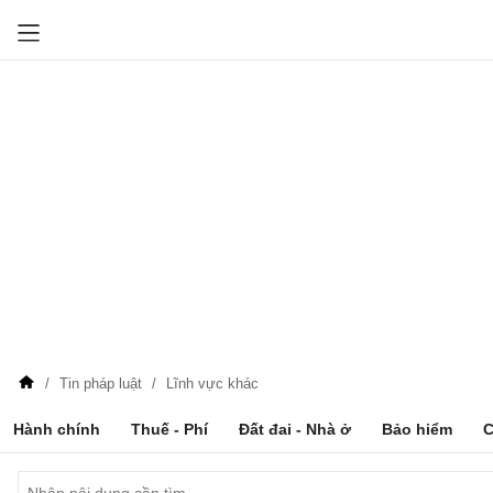
Tin pháp luật
Lĩnh vực khác
Hành chính
Thuế - Phí
Đất đai - Nhà ở
Bảo hiểm
C