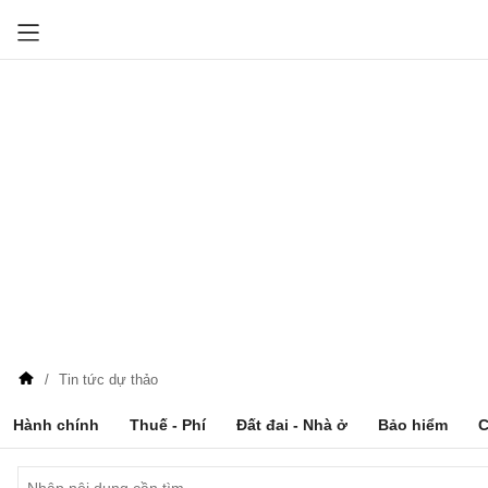
Tin tức dự thảo
Hành chính
Thuế - Phí
Đất đai - Nhà ở
Bảo hiểm
C