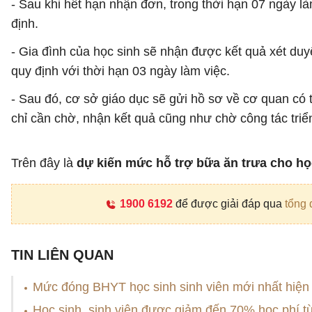
- Sau khi hết hạn nhận đơn, trong thời hạn 07 ngày l
định.
- Gia đình của học sinh sẽ nhận được kết quả xét du
quy định với thời hạn 03 ngày làm việc.
- Sau đó, cơ sở giáo dục sẽ gửi hồ sơ về cơ quan có
chỉ cần chờ, nhận kết quả cũng như chờ công tác triể
Trên đây là
dự kiến mức hỗ trợ bữa ăn trưa cho học
1900 6192
để được giải đáp qua
tổng 
TIN LIÊN QUAN
Mức đóng BHYT học sinh sinh viên mới nhất hiện
Học sinh, sinh viên được giảm đến 70% học phí t