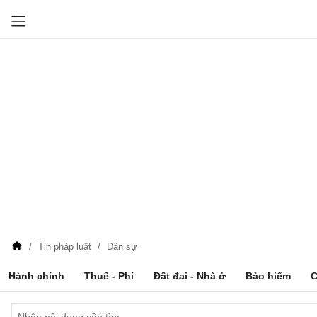
Tin pháp luật
Dân sự
Hành chính
Thuế - Phí
Đất đai - Nhà ở
Bảo hiểm
C