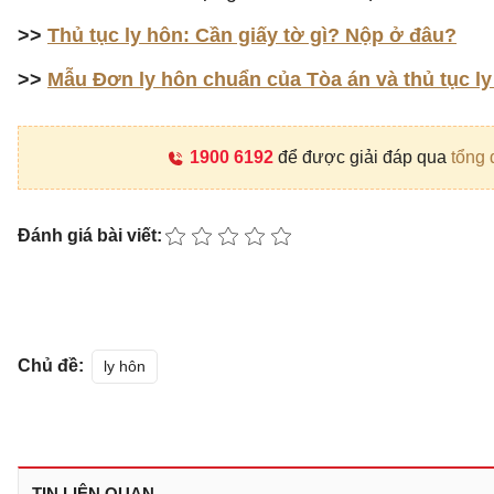
>>
Thủ tục ly hôn: Cần giấy tờ gì? Nộp ở đâu?
>>
Mẫu Đơn ly hôn chuẩn của Tòa án và thủ tục l
1900 6192
để được giải đáp qua
tổng 
Đánh giá bài viết:
Chủ đề:
ly hôn
TIN LIÊN QUAN