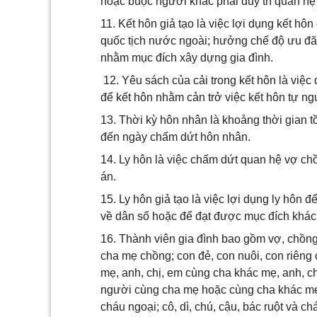
hoặc buộc người khác phải duy trì quan hệ
11. Kết hôn giả tạo là việc lợi dụng kết hô
quốc tịch nước ngoài; hưởng chế độ ưu đ
nhằm mục đích xây dựng gia đình.
12. Yêu sách của cải trong kết hôn là việc 
để kết hôn nhằm cản trở việc kết hôn tự n
13. Thời kỳ hôn nhân là khoảng thời gian t
đến ngày chấm dứt hôn nhân.
14. Ly hôn là việc chấm dứt quan hệ vợ chồ
án.
15. Ly hôn giả tạo là việc lợi dụng ly hôn đ
về dân số hoặc để đạt được mục đích khá
16. Thành viên gia đình bao gồm vợ, chồn
cha mẹ chồng; con đẻ, con nuôi, con riêng 
mẹ, anh, chị, em cùng cha khác mẹ, anh, ch
người cùng cha mẹ hoặc cùng cha khác mẹ,
cháu ngoại; cô, dì, chú, cậu, bác ruột và chá