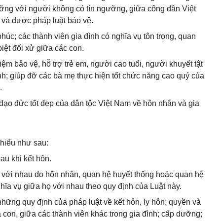
ưỡng với người không có tín ngưỡng, giữa công dân Việt
và được pháp luật bảo vệ.
húc; các thành viên gia đình có nghĩa vụ tôn trọng, quan
iệt đối xử giữa các con.
iệm bảo vệ, hỗ trợ trẻ em, người cao tuổi, người khuyết tật
nh; giúp đỡ các bà mẹ thực hiện tốt chức năng cao quý của
.
 đạo đức tốt đẹp của dân tộc Việt Nam về hôn nhân và gia
 hiểu như sau:
au khi kết hôn.
ó với nhau do hôn nhân, quan hệ huyết thống hoặc quan hệ
hĩa vụ giữa họ với nhau theo quy định của Luật này.
những quy định của pháp luật về kết hôn, ly hôn; quyền và
 con, giữa các thành viên khác trong gia đình; cấp dưỡng;