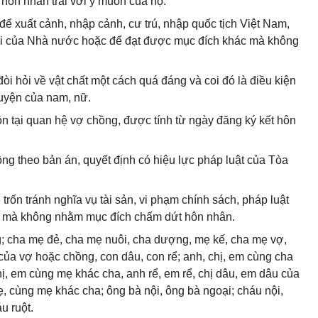
 hôn nhân trái với ý muốn của họ.
n để xuất cảnh, nhập cảnh, cư trú, nhập quốc tịch Việt Nam,
ãi của Nhà nước hoặc để đạt được mục đích khác mà không
đòi hỏi về vật chất một cách quá đáng và coi đó là điều kiện
guyện của nam, nữ.
ồn tại quan hệ vợ chồng, được tính từ ngày đăng ký kết hôn
ng theo bản án, quyết định có hiệu lực pháp luật của Tòa
ể trốn tránh nghĩa vụ tài sản, vi phạm chính sách, pháp luật
c mà không nhằm mục đích chấm dứt hôn nhân.
g; cha mẹ đẻ, cha mẹ nuôi, cha dượng, mẹ kế, cha mẹ vợ,
của vợ hoặc chồng, con dâu, con rể; anh, chị, em cùng cha
ị, em cùng mẹ khác cha, anh rể, em rể, chị dâu, em dâu của
 cùng mẹ khác cha; ông bà nội, ông bà ngoại; cháu nội,
u ruột.