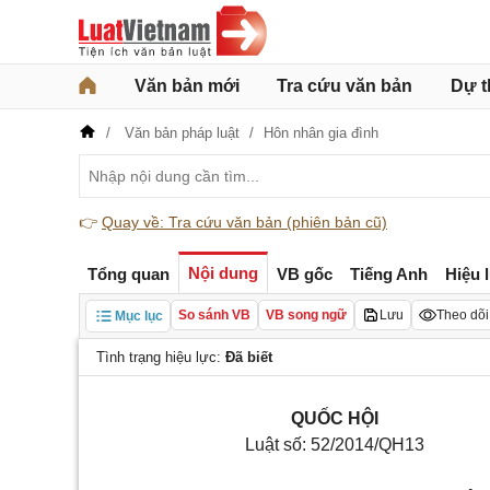
Văn bản mới
Tra cứu văn bản
Dự t
Văn bản pháp luật
Hôn nhân gia đình
👉
Quay về: Tra cứu văn bản (phiên bản cũ)
Nội dung
Tổng quan
VB gốc
Tiếng Anh
Hiệu 
So sánh VB
VB song ngữ
Lưu
Theo dõi
Mục lục
Tình trạng hiệu lực:
Đã biết
QUỐC HỘI
Luật số: 52/2014/QH13