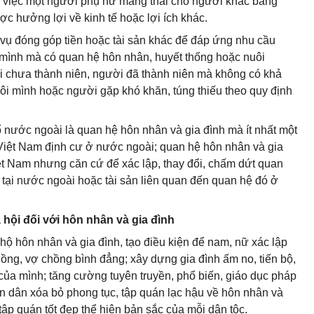
là việc một người phụ nữ mang thai cho người khác bằng
ợc hưởng lợi về kinh tế hoặc lợi ích khác.
vụ đóng góp tiền hoặc tài sản khác để đáp ứng nhu cầu
 mình mà có quan hệ hôn nhân, huyết thống hoặc nuôi
 chưa thành niên, người đã thành niên mà không có khả
uôi mình hoặc người gặp khó khăn, túng thiếu theo quy định
ố nước ngoài là quan hệ hôn nhân và gia đình mà ít nhất một
Việt Nam định cư ở nước ngoài; quan hệ hôn nhân và gia
ệt Nam nhưng căn cứ để xác lập, thay đổi, chấm dứt quan
 tại nước ngoài hoặc tài sản liên quan đến quan hệ đó ở
hội đối với hôn nhân và gia đình
hộ hôn nhân và gia đình, tạo điều kiện để nam, nữ xác lập
ồng, vợ chồng bình đẳng; xây dựng gia đình ấm no, tiến bộ,
ủa mình; tăng cường tuyên truyền, phổ biến, giáo dục pháp
ân dân xóa bỏ phong tục, tập quán lạc hậu về hôn nhân và
 tập quán tốt đẹp thể hiện bản sắc của mỗi dân tộc.