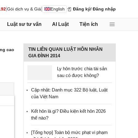
|
|
192
Gói dịch vụ & Giá
English
Đăng ký
/ Đăng nhập
Luật sư tư vấn
AI Luật
Tiện ích
TIN LIÊN QUAN LUẬT HÔN NHÂN
ng cao
GIA ĐÌNH 2014
Ly hôn trước chia tài sản
sau có được không?
Cập nhật: Danh mục 322 Bộ luật, Luật
của Việt Nam
Kết hôn là gì? Điều kiện kết hôn 2026
thế nào?
[Tổng hợp] Toàn bộ mức phạt vi phạm