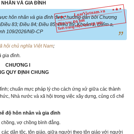
 NHÂN VÀ GIA ĐÌNH
h vực hôn nhân và gia đình được hướng dẫn bởi Chương
Hiệu lực: Đã biết
Tình trạng hiệu lực: Đã biết
 Điều 83; Điều 84; Điều 85; Điều 89; Khoản 1, Điểm a,
định 109/2026/NĐ-CP
 hội chủ nghĩa Việt Nam
;
 gia đình.
CHƯƠNG I
G QUY ĐỊNH CHUNG
đình; chuẩn mực pháp lý cho cách ứng xử giữa các thành
 chức, Nhà nước và xã hội trong việc xây dựng, củng cố chế
hế độ hôn nhân và gia đình
t chồng, vợ chồng bình đẳng.
các dân tộc, tôn giáo, giữa người theo tôn giáo với người