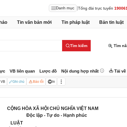
|
Danh mục
Tổng đài trực tuyến
19006
hảo
Tin văn bản mới
Tin pháp luật
Bản tin luật
Tìm kiếm
Tìm nâ
lực
VB liên quan
Lược đồ
Nội dung hợp nhất
Tải về
 VB
Ghi chú
Báo lỗi
In
CỘNG HÒA XÃ HỘI CHỦ NGHĨA VIỆT NAM
Độc lập - Tự do - Hạnh phúc
LUẬT