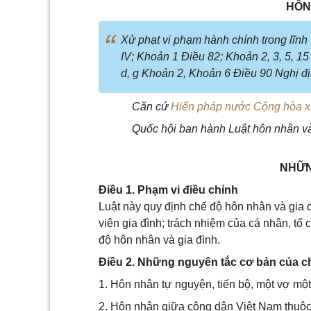
HÔN
Xử phạt vi phạm hành chính trong lĩn
IV; Khoản 1 Điều 82; Khoản 2, 3, 5, 15
d, g Khoản 2, Khoản 6 Điều 90 Nghị 
Căn cứ
Hiến pháp nước Cộng hòa xã
Quốc hội ban h
ành Luật hôn nhân và
NHỮN
Điều 1. Phạm vi điều chỉnh
Luật này quy định chế độ hôn nhân và gia 
viên gia đình; trách nhiệm của cá nhân, tổ
độ hôn nhân và gia đình.
Điều 2. Những nguyên tắc cơ bản của c
1. Hôn nhân tự nguyện, tiến bộ, một vợ mộ
2. Hôn nhân giữa công dân Việt Nam thuộc 