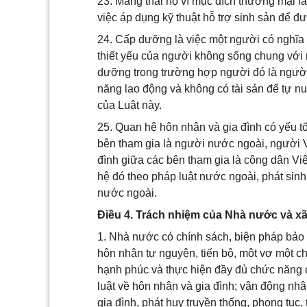
23. Mang thai hộ vì mục đích thương mại 
việc áp dụng kỹ thuật hỗ trợ sinh sản để đư
24. Cấp dưỡng là việc một người có nghĩa 
thiết yếu của người không sống chung với
dưỡng trong trường hợp người đó là người
năng lao động và không có tài sản để tự n
của Luật này.
25. Quan hệ hôn nhân và gia đình có yếu t
bên tham gia là người nước ngoài, người 
đình giữa các bên tham gia là công dân Vi
hệ đó theo pháp luật nước ngoài, phát sinh
nước ngoài.
Điều 4. Trách nhiệm của Nhà nước và xã 
1. Nhà nước có chính sách, biện pháp bảo 
hôn nhân tự nguyện, tiến bộ, một vợ một ch
hạnh phúc và thực hiện đầy đủ chức năng c
luật về hôn nhân và gia đình; vận động nh
gia đình, phát huy truyền thống, phong tục,