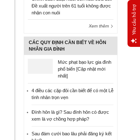
Đề xuất người trên 61 tuổi không được
nhận con nuôi
Xem thêm
CÁC QUY ĐỊNH CẦN BIẾT VỀ HÔN
NHÂN GIA ĐÌNH
Yêu
cầu
Mức phạt bạo lực gia đình
hỗ trợ
phổ biến [Cập nhật mới
nhất]
4 điều các cặp đôi cần biết để có một Lễ
tình nhân trọn vẹn
Đính hôn là gì? Sau đính hôn có được
xem là vợ chồng hợp pháp?
Sau đám cưới bao lâu phải đăng ký kết