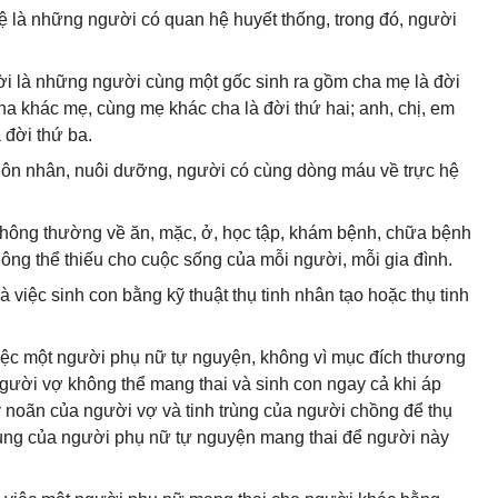
 là những người có quan hệ huyết thống, trong đó, người
ời là những người cùng một gốc sinh ra gồm cha mẹ là đời
ha khác mẹ, cùng mẹ khác cha là đời thứ hai; anh, chị, em
 đời thứ ba.
 hôn nhân, nuôi dưỡng, người có cùng dòng máu về trực hệ
t thông thường về ăn, mặc, ở, học tập, khám bệnh, chữa bệnh
ông thể thiếu cho cuộc sống của mỗi người, mỗi gia đình.
à việc sinh con bằng kỹ thuật thụ tinh nhân tạo hoặc thụ tinh
việc một người phụ nữ tự nguyện, không vì mục đích thương
gười vợ không thể mang thai và sinh con ngay cả khi áp
ấy noãn của người vợ và tinh trùng của người chồng để thụ
 cung của người phụ nữ tự nguyện mang thai để người này