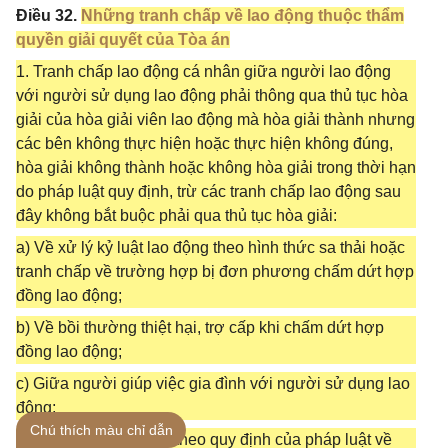
Điều 32.
Những tranh chấp về lao động thuộc thẩm
quyền giải quyết của Tòa án
1. Tranh chấp lao động cá nhân giữa người lao động
với người sử dụng lao động phải thông qua thủ tục hòa
giải của hòa giải viên lao động mà hòa giải thành nhưng
các bên không thực hiện hoặc thực hiện không đúng,
hòa giải không thành hoặc không hòa giải trong thời hạn
do pháp luật quy định, trừ các tranh chấp lao động sau
đây không bắt buộc phải qua thủ tục hòa giải:
a) Về xử lý kỷ luật lao động theo hình thức sa thải hoặc
tranh chấp về trường hợp bị đơn phương chấm dứt hợp
đồng lao động;
b) Về bồi thường thiệt hại, trợ cấp khi chấm dứt hợp
đồng lao động;
c) Giữa người giúp việc gia đình với người sử dụng lao
động;
Chú thích màu chỉ dẫn
d) Về bảo hiểm xã hội theo quy định của pháp luật về