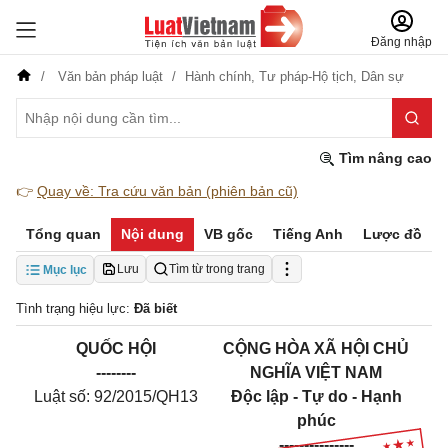
Đăng nhập
Văn bản pháp luật
Hành chính,
Tư pháp-Hộ tịch,
Dân sự
Tìm nâng cao
👉
Quay về: Tra cứu văn bản (phiên bản cũ)
Tổng quan
Nội dung
VB gốc
Tiếng Anh
Lược đồ
Lưu
Tìm từ trong trang
Mục lục
Tình trạng hiệu lực:
Đã biết
QUỐC HỘI
CỘNG HÒA XÃ HỘI CHỦ
--------
NGHĨA VIỆT NAM
Luật số: 92/2015/QH13
Độc lập - Tự do - Hạnh
phúc
---------------