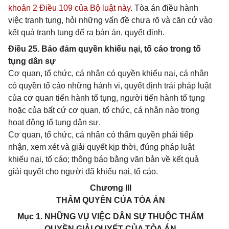
khoản 2 Điều 109 của Bộ luật này
. Tòa án điều hành
việc tranh tụng, hỏi những vấn đề chưa rõ và căn cứ vào
kết quả tranh tụng để ra bản án, quyết định.
Điều 25. Bảo đảm quyền khiếu nại, tố cáo trong tố
tụng dân sự
Cơ quan, tổ chức, cá nhân có quyền khiếu nại, cá nhân
có quyền tố cáo những hành vi, quyết định trái pháp luật
của cơ quan tiến hành tố tụng, người tiến hành tố tụng
hoặc của bất cứ cơ quan, tổ chức, cá nhân nào trong
hoạt động tố tụng dân sự.
Cơ quan, tổ chức, cá nhân có thẩm quyền phải tiếp
nhận, xem xét và giải quyết kịp thời, đúng pháp luật
khiếu nại, tố cáo; thông báo bằng văn bản về kết quả
giải quyết cho người đã khiếu nại, tố cáo.
Chương III
THẨM QUYỀN CỦA TÒA ÁN
Mục 1. NHỮNG VỤ VIỆC DÂN SỰ THUỘC THẨM
QUYỀN GIẢI QUYẾT CỦA TÒA ÁN