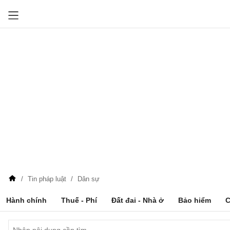
Tin pháp luật
Dân sự
Hành chính
Thuế - Phí
Đất đai - Nhà ở
Bảo hiểm
C