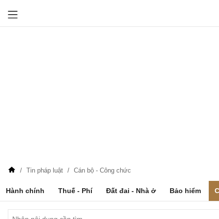
Tin pháp luật
Cán bộ - Công chức
Hành chính
Thuế - Phí
Đất đai - Nhà ở
Bảo hiểm
C