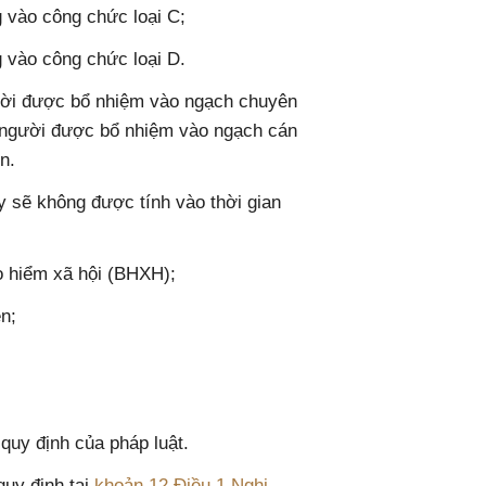
g vào công chức loại C;
g vào công chức loại D.
gười được bổ nhiệm vào ngạch chuyên
g người được bổ nhiệm vào ngạch cán
n.
y sẽ không được tính vào thời gian
ảo hiểm xã hội (BHXH);
ên;
 quy định của pháp luật.
uy định tại
khoản 12 Điều 1 Nghị