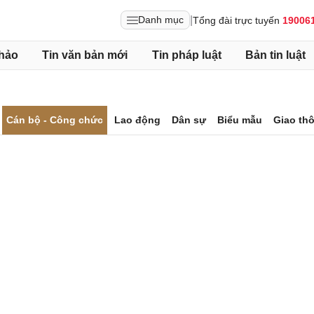
|
Danh mục
Tổng đài trực tuyến
19006
hảo
Tin văn bản mới
Tin pháp luật
Bản tin luật
Cán bộ - Công chức
Lao động
Dân sự
Biểu mẫu
Giao th