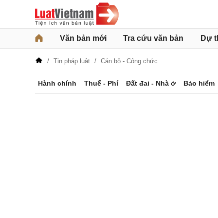
Văn bản mới
Tra cứu văn bản
Dự t
Tin pháp luật
Cán bộ - Công chức
Hành chính
Thuế - Phí
Đất đai - Nhà ở
Bảo hiểm