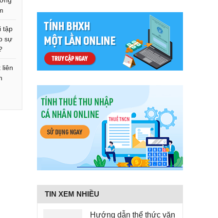
ưỡng
ệm
 tập
p sự
?
 liên
n
TIN XEM NHIỀU
Hướng dẫn thể thức văn