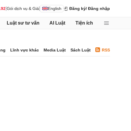
|
|
192
Gói dịch vụ & Giá
English
Đăng ký
/ Đăng nhập
Luật sư tư vấn
AI Luật
Tiện ích
ông
Lĩnh vực khác
Media Luật
Sách Luật
RSS