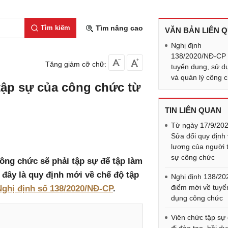
Tìm kiếm
Tìm nâng cao
VĂN BẢN LIÊN 
Nghị định
138/2020/NĐ-CP
Tăng giảm cỡ chữ:
tuyển dụng, sử d
và quản lý công 
tập sự của công chức từ
TIN LIÊN QUAN
Từ ngày 17/9/202
Sửa đổi quy định
lương của người 
sự công chức
ng chức sẽ phải tập sự để tập làm
i đây là quy định mới về chế độ tập
Nghị định 138/20
điểm mới về tuyể
Nghị định số 138/2020/NĐ-CP
.
dụng công chức
Viên chức tập sự