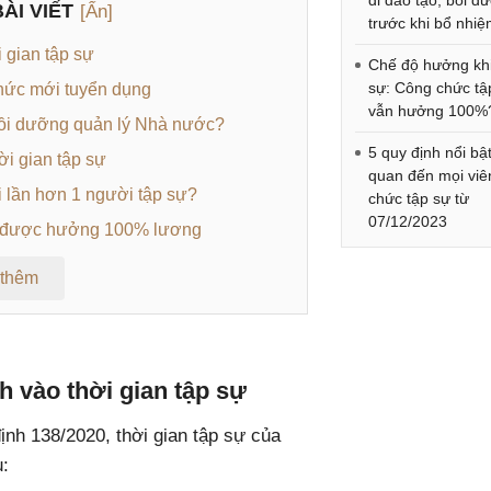
đi đào tạo, bồi d
ÀI VIẾT
[Ẩn]
trước khi bổ nhi
 gian tập sự
Chế độ hưởng khi
sự: Công chức tậ
chức mới tuyển dụng
vẫn hưởng 100%
bồi dưỡng quản lý Nhà nước?
5 quy định nổi bật
ời gian tập sự
quan đến mọi viê
 lần hơn 1 người tập sự?
chức tập sự từ
07/12/2023
ự được hưởng 100% lương
 thêm
 vào thời gian tập sự
ịnh 138/2020, thời gian tập sự của
: