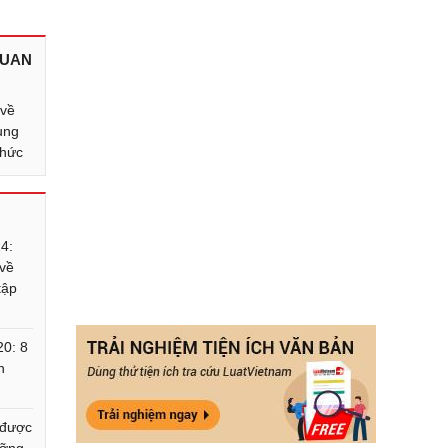
QUAN
 về
ụng
chức
4:
 về
tập
20: 8
n
 được