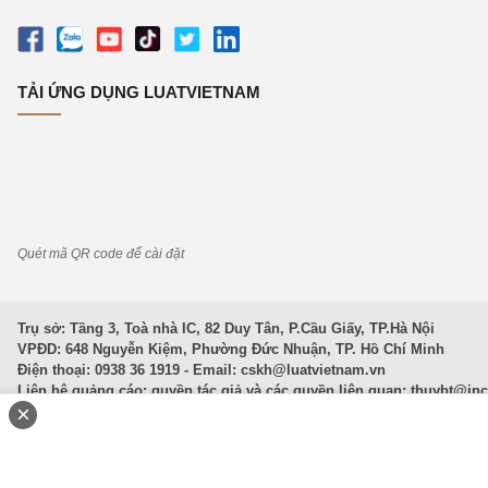
TẢI ỨNG DỤNG LUATVIETNAM
Quét mã QR code để cài đặt
Trụ sở: Tầng 3, Toà nhà IC, 82 Duy Tân, P.Cầu Giấy, TP.Hà Nội
VPĐD: 648 Nguyễn Kiệm, Phường Đức Nhuận, TP. Hồ Chí Minh
Điện thoại: 0938 36 1919 - Email:
cskh@luatvietnam.vn
Liên hệ quảng cáo; quyền tác giả và các quyền liên quan:
thuybt@in
×
Văn Bản Pháp Luật
|
Luật Doanh nghiệp
|
Luật Đất đai
|
Luật Hình 