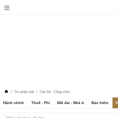
Tin pháp luật
Cán bộ - Công chức
Hành chính
Thuế - Phí
Đất đai - Nhà ở
Bảo hiểm
C