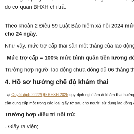
do cơ quan BHXH chi trả.
Theo khoản 2 Điều 59 Luật Bảo hiểm xã hội 2024
mức
cho 24 ngày.
Như vậy, mức trợ cấp thai sản một tháng của lao độn
Mức trợ cấp = 100% mức bình quân tiền lương đó
Trường hợp người lao động chưa đóng đủ 06 tháng th
4. Hồ sơ hưởng chế độ khám thai
Tại
Quyết định 2222/QĐ-BHXH 2025
quy định nghỉ làm đi khám thai hưở
cần
cung cấp một trong các loại giấy tờ sau cho người sử dụng lao động đ
Trường hợp điều trị nội trú:
- Giấy ra viện;