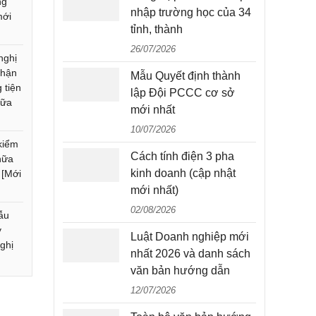
ng
nhập trường học của 34
mới
tỉnh, thành
26/07/2026
nghị
nhận
Mẫu Quyết định thành
 tiện
lập Đội PCCC cơ sở
hữa
mới nhất
10/07/2026
kiểm
Cách tính điện 3 pha
hữa
kinh doanh (cập nhật
 [Mới
mới nhất)
02/08/2026
ẫu
y
Luật Doanh nghiệp mới
ghị
nhất 2026 và danh sách
văn bản hướng dẫn
12/07/2026