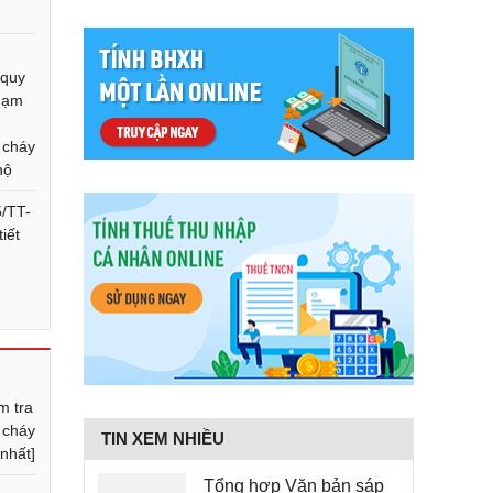
 quy
phạm
 cháy
hộ
5/TT-
iết
u
m tra
 cháy
TIN XEM NHIỀU
nhất]
Tổng hợp Văn bản sáp