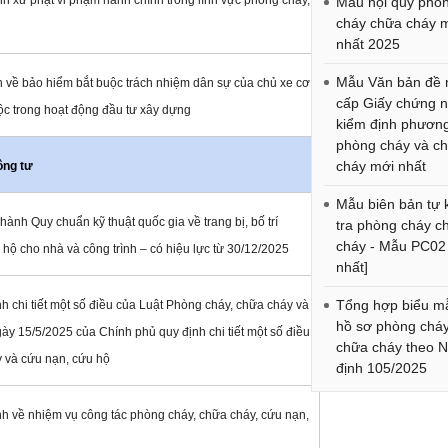
h xử phạt vi phạm hành chính trong lĩnh vực phòng cháy,
Mẫu nội quy phò
cháy chữa cháy 
nhất 2025
Mẫu Văn bản đề 
 về bảo hiểm bắt buộc trách nhiệm dân sự của chủ xe cơ
cấp Giấy chứng 
uộc trong hoạt động đầu tư xây dựng
kiểm định phương
phòng cháy và c
cháy mới nhất
ông tư
Mẫu biên bản tự 
nh Quy chuẩn kỹ thuật quốc gia về trang bị, bố trí
tra phòng cháy c
cháy - Mẫu PC02
hộ cho nhà và công trình – có hiệu lực từ 30/12/2025
nhất]
Tổng hợp biểu m
 chi tiết một số điều của Luật Phòng cháy, chữa cháy và
hồ sơ phòng chá
y 15/5/2025 của Chính phủ quy định chi tiết một số điều
chữa cháy theo N
y và cứu nạn, cứu hộ
định 105/2025
h về nhiệm vụ công tác phòng cháy, chữa cháy, cứu nạn,