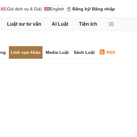
|
|
192
Gói dịch vụ & Giá
English
Đăng ký
/ Đăng nhập
Luật sư tư vấn
AI Luật
Tiện ích
ông
Lĩnh vực khác
Media Luật
Sách Luật
RSS