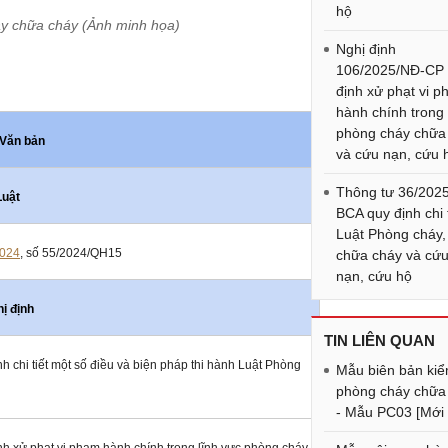
hộ
y chữa cháy (Ảnh minh họa)
Nghị định
106/2025/NĐ-CP
định xử phạt vi 
hành chính trong
phòng cháy chữa
Văn bản
và cứu nạn, cứu 
Thông tư 36/202
Luật
BCA quy định chi t
Luật Phòng cháy,
2024
, số 55/2024/QH15
chữa cháy và cứ
nạn, cứu hộ
ị định
TIN LIÊN QUAN
 chi tiết một số điều và biện pháp thi hành Luật Phòng
Mẫu biên bản kiể
phòng cháy chữa
- Mẫu PC03 [Mới 