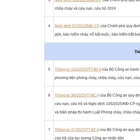
3
Nghị định 106/2025/NĐ-CP
của Chính phủ quy địn
chữa cháy và cứu nạn, cứu hộ 2024
4
Nghị định 67/2023/NĐ-CP
của Chính phủ quy định
giới, bảo hiểm cháy, nổ bắt buộc, bảo hiểm bắt b
Th
5
Thông tư 103/2025/TT-BCA
của Bộ Công an banh hà
phương tiện phòng cháy, chữa cháy, cứu nạn, cứu 
6
Thông tư 36/2025/TT-BCA
của Bộ Công an quy định
cứu nạn, cứu hộ và Nghị định 105/2025/NĐ-CP ngà
và biện pháp thi hành Luật Phòng cháy, chữa chá
7
Thông tư 37/2025/TT-BCA
của Bộ Công an quy địn
cứu hộ của lực lượng Công an nhân dân