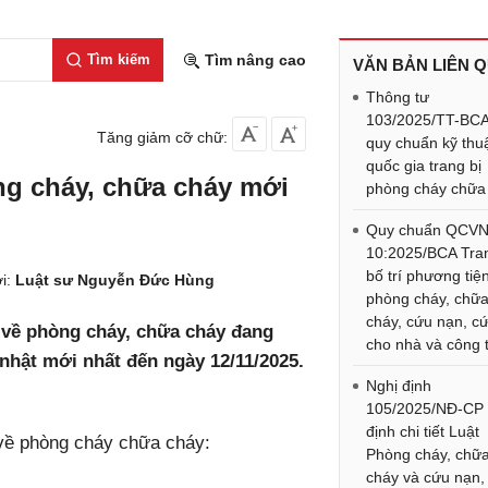
Tìm kiếm
Tìm nâng cao
VĂN BẢN LIÊN 
Thông tư
103/2025/TT-BCA
Tăng giảm cỡ chữ:
quy chuẩn kỹ thu
quốc gia trang bị
g cháy, chữa cháy mới
phòng cháy chữa
Quy chuẩn QCV
10:2025/BCA Tran
bố trí phương tiệ
i:
Luật sư Nguyễn Đức Hùng
phòng cháy, chữ
cháy, cứu nạn, c
n về phòng cháy, chữa cháy đang
cho nhà và công 
nhật mới nhất đến ngày 12/11/2025.
Nghị định
105/2025/NĐ-CP
định chi tiết Luật
về phòng cháy chữa cháy:
Phòng cháy, chữ
cháy và cứu nạn,