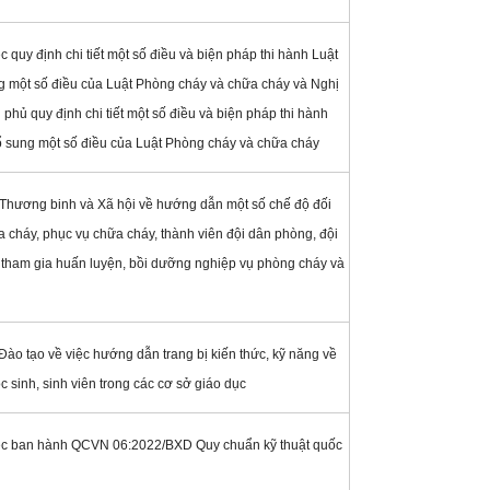
 quy định chi tiết một số điều và biện pháp thi hành Luật
g một số điều của Luật Phòng cháy và chữa cháy và Nghị
ủ quy định chi tiết một số điều và biện pháp thi hành
ổ sung một số điều của Luật Phòng cháy và chữa cháy
Thương binh và Xã hội về hướng dẫn một số chế độ đối
a cháy, phục vụ chữa cháy, thành viên đội dân phòng, đội
tham gia huấn luyện, bồi dưỡng nghiệp vụ phòng cháy và
ào tạo về việc hướng dẫn trang bị kiến thức, kỹ năng về
 sinh, sinh viên trong các cơ sở giáo dục
ệc ban hành QCVN 06:2022/BXD Quy chuẩn kỹ thuật quốc