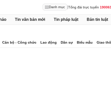
|
Danh mục
Tổng đài trực tuyến
19006
hảo
Tin văn bản mới
Tin pháp luật
Bản tin luật
Cán bộ - Công chức
Lao động
Dân sự
Biểu mẫu
Giao th