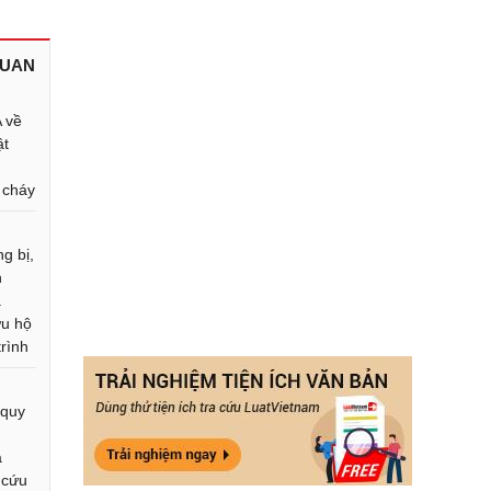
QUAN
 về
ật
 cháy
N
g bị,
n
a
ứu hộ
trình
 quy
a
 cứu