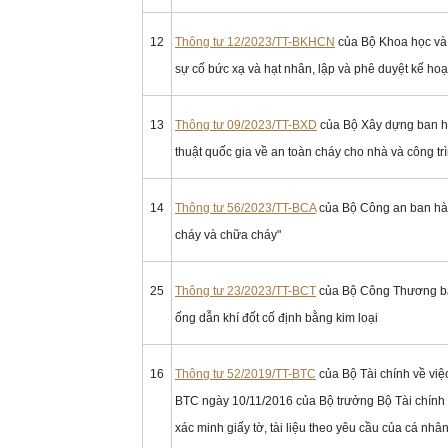
12
Thông tư 12/2023/TT-BKHCN
của Bộ Khoa học và 
sự cố bức xạ và hạt nhân, lập và phê duyệt kế ho
13
Thông tư 09/2023/TT-BXD
của Bộ Xây dựng ban h
thuật quốc gia về an toàn cháy cho nhà và công tr
14
Thông tư 56/2023/TT-BCA
của Bộ Công an ban hàn
cháy và chữa cháy"
25
Thông tư 23/2023/TT-BCT
của Bộ Công Thương ba
ống dẫn khí đốt cố định bằng kim loại
16
Thông tư 52/2019/TT-BTC
của Bộ Tài chính về việ
BTC ngày 10/11/2016 của Bộ trưởng Bộ Tài chính q
xác minh giấy tờ, tài liệu theo yêu cầu của cá n