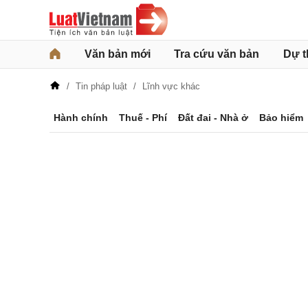
Văn bản mới
Tra cứu văn bản
Dự t
Tin pháp luật
Lĩnh vực khác
Hành chính
Thuế - Phí
Đất đai - Nhà ở
Bảo hiểm