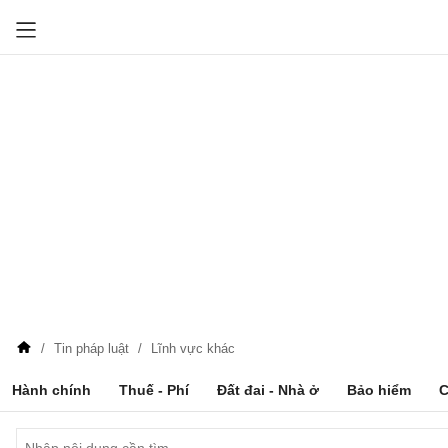
Tin pháp luật
Lĩnh vực khác
Hành chính
Thuế - Phí
Đất đai - Nhà ở
Bảo hiểm
C