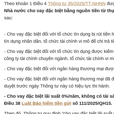
Theo khoản 1 Điều 4
Thông tư 35/2025/TT-NHNN
đượ
Nhà nước cho vay đặc biệt bằng nguồn tiền từ th
sau:
- Cho vay đặc biệt đối với tổ chức tín dụng bị rút ti
tín dụng nhân dân, tổ chức tài chính vi mô để chi trả t
- Cho vay đặc biệt đối với tổ chức tín dụng được kiểm
công ty tài chính chuyên ngành, tổ chức tài chính vi
- Cho vay đặc biệt đối với ngân hàng thương mại đượ
- Cho vay đặc biệt đối với ngân hàng thương mại đã
duyệt trước ngày Thông tư này có hiệu lực thi hành.
- Cho vay đặc biệt lãi suất 0%/năm, không có tài 
Điều 38
Luật Bảo hiểm tiền gửi
số 111/2025/QH15.
Theo đó, Thông tư quy định "cho vay đặc biệt lãi suấ