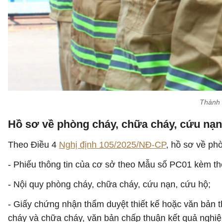
Thành 
Hồ sơ về phòng cháy, chữa cháy, cứu nạ
Theo Điều 4
Nghị định 105/2025/NĐ-CP
, hồ sơ về ph
- Phiếu thông tin của cơ sở theo Mẫu số PC01 kèm th
- Nội quy phòng cháy, chữa cháy, cứu nạn, cứu hộ;
- Giấy chứng nhận thẩm duyệt thiết kế hoặc văn bản 
cháy và chữa cháy, văn bản chấp thuận kết quả nghiệ