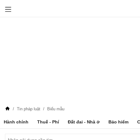
Tin pháp luật
Biểu mẫu
Hành chính
Thuế - Phí
Đất đai - Nhà ở
Bảo hiểm
C