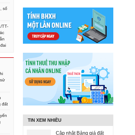
, số
1/TT-
ác
dẫn
 đai
hi
 sử
n
 đất
uyển
TIN XEM NHIỀU
g
Cập nhật Bảng giá đất