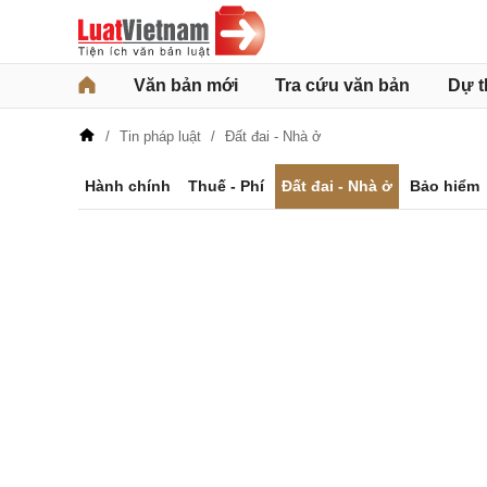
Văn bản mới
Tra cứu văn bản
Dự t
Tin pháp luật
Đất đai - Nhà ở
Hành chính
Thuế - Phí
Đất đai - Nhà ở
Bảo hiểm