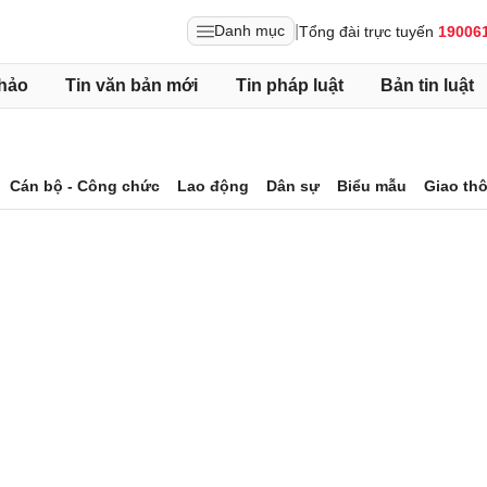
|
Danh mục
Tổng đài trực tuyến
19006
hảo
Tin văn bản mới
Tin pháp luật
Bản tin luật
Cán bộ - Công chức
Lao động
Dân sự
Biểu mẫu
Giao th