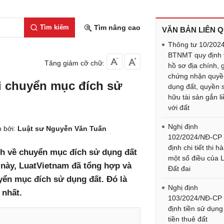
Tìm kiếm
Tìm nâng cao
VĂN BẢN LIÊN 
Thông tư 10/202
BTNMT quy định 
Tăng giảm cỡ chữ:
hồ sơ địa chính, 
chứng nhận quyề
i chuyển mục đích sử
dụng đất, quyền 
hữu tài sản gắn l
với đất
Nghị định
 bởi:
Luật sư Nguyễn Văn Tuấn
102/2024/NĐ-CP
định chi tiết thi h
nh về chuyển mục đích sử dụng đất
một số điều của 
 này, LuatVietnam đã tổng hợp và
Đất đai
ển mục đích sử dụng đất. Đó là
Nghị định
 nhất.
103/2024/NĐ-CP
định tiền sử dụng
tiền thuê đất