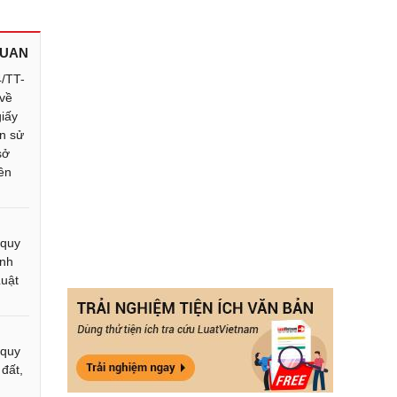
QUAN
4/TT-
về
giấy
n sử
sở
iền
 quy
ành
Luật
 quy
 đất,