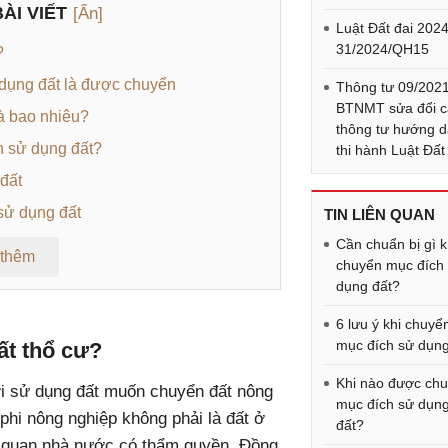
ÀI VIẾT
[Ẩn]
Luật Đất đai 2024
31/2024/QH15
?
 dụng đất là được chuyển
Thông tư 09/202
BTNMT sửa đổi c
là bao nhiêu?
thông tư hướng 
h sử dụng đất?
thi hành Luật Đất
đất
sử dụng đất
TIN LIÊN QUAN
Cần chuẩn bị gì k
 thêm
chuyển mục đích
dụng đất?
6 lưu ý khi chuyể
mục đích sử dụng
ất thổ cư?
Khi nào được ch
 sử dụng đất muốn chuyển đất nông
mục đích sử dụn
phi nông nghiệp không phải là đất ở
đất?
cơ quan nhà nước có thẩm quyền. Đồng