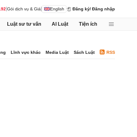
|
|
192
Gói dịch vụ & Giá
English
Đăng ký
/ Đăng nhập
Luật sư tư vấn
AI Luật
Tiện ích
ông
Lĩnh vực khác
Media Luật
Sách Luật
RSS