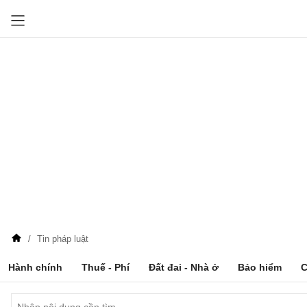
Tin pháp luật
Hành chính
Thuế - Phí
Đất đai - Nhà ở
Bảo hiểm
C