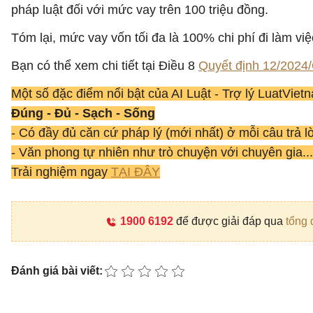
pháp luật đối với mức vay trên 100 triệu đồng.
Tóm lại, mức vay vốn tối đa là 100% chi phí đi làm vi
Bạn có thể xem chi tiết tại Điều 8
Quyết định 12/2024
Một số đặc điểm nổi bật của AI Luật - Trợ lý LuatVie
Đúng - Đủ - Sạch - Sống
- Có đầy đủ căn cứ pháp lý (mới nhất) ở mỗi câu trả l
- Văn phong tự nhiên như trò chuyện với chuyên gia...
Trải nghiệm ngay
TẠI ĐÂY
1900 6192
để được giải đáp qua
tổng 
Đánh giá bài viết: