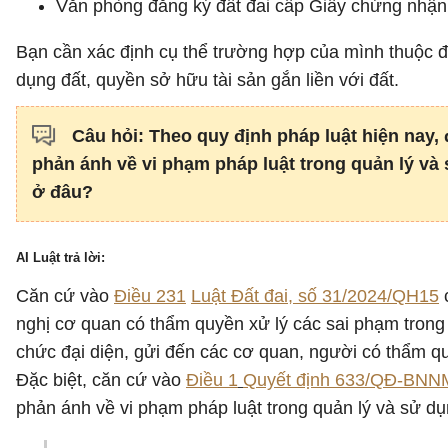
Văn phòng đăng ký đất đai cấp Giấy chứng nhận đ
Bạn cần xác định cụ thể trường hợp của mình thuộc 
dụng đất, quyền sở hữu tài sản gắn liền với đất.
Câu hỏi: Theo quy định pháp luật hiện nay,
phản ánh về vi phạm pháp luật trong quản lý và 
ở đâu?
AI Luật trả lời:
Căn cứ vào
Điều 231
Luật Đất đai, số 31/2024/QH15
c
nghị cơ quan có thẩm quyền xử lý các sai phạm trong q
chức đại diện, gửi đến các cơ quan, người có thẩm qu
Đặc biệt, căn cứ vào
Điều 1
Quyết định 633/QĐ-BNNM
phản ánh về vi phạm pháp luật trong quản lý và sử dụ