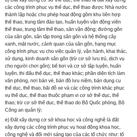
các công trình phục vụ thể dục, thể thao được Nhà nước
thành lập hoặc cho phép hoạt động gồm khu liên hợp
thể thao, trung tâm đào tạo, huấn luyện vận động viên
thể thao, trung tâm thể thao, sân vận động; đường gôn
của sân gôn, sân tập trong sân gôn và hệ thống cây
xanh, mặt nước, cảnh quan của sân gôn, hạng mục
công trình phục vụ cho việc quản lý, vận hành, khai thác,
sử dụng, kinh doanh sân gôn (trừ cơ sở lưu trú, dịch vụ
cho người chơi gôn); bể bơi và cơ sở tập luyện, huấn
luyện, thi đấu thể dục, thể thao khác; phần diện tích làm
văn phòng, nơi bán vé, bán đồ lưu niệm, bán dụng cụ
thể dục, thể thao, bãi đỗ xe và các công trình khác phục
vụ thể dục, thể thao thuộc phạm vi cơ sở thể dục, thể
thao; trừ cơ sở thể dục, thể thao do Bộ Quốc phòng, Bộ
Công an quản lý;
e) Đất xây dựng cơ sở khoa học và công nghệ là đất
xây dựng các công trình phục vụ hoạt động khoa học,
công nghệ và đổi mới sáng tạo của các tổ chức như: tổ