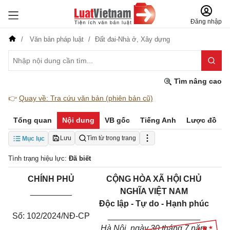
Đăng nhập
Văn bản pháp luật
Đất đai-Nhà ở,
Xây dựng
Tìm nâng cao
👉
Quay về: Tra cứu văn bản (phiên bản cũ)
Tổng quan
Nội dung
VB gốc
Tiếng Anh
Lược đồ
Lưu
Tìm từ trong trang
Mục lục
Tình trạng hiệu lực:
Đã biết
CHÍNH PHỦ
CỘNG H
ÒA
XÃ HỘI CHỦ
_________
NGHĨA VIỆT NAM
Độc lập - Tự do - Hạnh phúc
Số: 102/2024/NĐ-CP
____________________
Hà Nội, ngày 30 tháng
7 năm