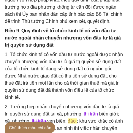
trường hợp địa phương không tự cân đối được ngân
sách thì Ủy ban nhân dân cấp tỉnh báo cáo Bộ Tài chính
để trình Thủ tướng Chính phủ xem xét, quyết định.
Điều 9. Quy định về tổ chức kinh tế có vốn đầu tư
nước ngoài nhận chuyển nhượng vốn đầu tư là giá
trị quyền sử dụng đất
1. Tổ chức kinh tế có vốn đầu tư nước ngoài được nhận
chuyển nhượng vốn đầu tư là giá trị quyền sử dụng đất
của tổ chức kinh tế đang sử dụng đất có nguồn gốc
được Nhà nước giao đất có thu tiền sử dụng đất, cho
thuê đất trả tiền một lần cho cả thời gian thuê mà giá trị
quyền sử dụng đất đã thành vốn điều lệ của tổ chức
kinh tế.
2. Trường hợp nhận chuyển nhượng vốn đầu tư là giá
trị quyền sử dụng đất tại xã, phường,
thị trấn
biên giới;
xã, phường,
thị trấn
ven biển;
đảo
; khu vực khác có ảnh
Chú thích màu chỉ dẫn
hưởng đến quốc phòng, an ninh thì việc nhận chuyển