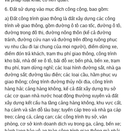
6. Đất sử dụng vào mục đích công cộng, bao gồm:
a) Đất công trình giao thông là đất xây dựng các công
trình về giao thông, gồm đường ô tô cao tốc, đường ô tô,
đường trong đô thị, đường nông thôn (kể cả đường
tránh, đường cứu nạn và đường trên đồng ruộng phục
vụ nhu cầu đi lại chung của mọi người), điểm dừng xe,
điểm đón trả khách, trạm thu phí giao thông, công trình
kho bãi, nhà để xe ô tô, bãi đỗ xe; bến phà, bến xe, trạm
thu phí, trạm dừng nghỉ; các loại hình đường sắt, nhà ga
đường sắt; đường tàu điện; các loại cầu, hầm phục vụ
giao thông; công trình đường thủy nội địa, công trình
hàng hải; cảng hàng không, kể cả đất xây dựng trụ sở
các cơ quan nhà nước hoạt động thường xuyên và đất
xây dựng kết cấu hạ tầng cảng hàng không, khu vực cất,
hạ cánh và sân đỗ tàu bay; tuyến cáp treo và nhà ga cáp
treo; cảng cá, cảng cạn; các công trình trụ sở, văn
phòng, cơ sở kinh doanh dịch vụ trong ga, cảng, bến xe;
hành lang bảo vệ an toàn công trình giao thông mà phải