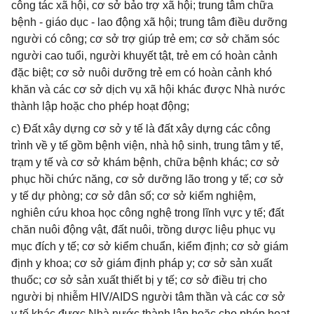
công tác xã hội, cơ sở bảo trợ xã hội; trung tâm chữa
bệnh - giáo dục - lao động xã hội; trung tâm điều dưỡng
người có công; cơ sở trợ giúp trẻ em; cơ sở chăm sóc
người cao tuổi, người khuyết tật, trẻ em có hoàn cảnh
đặc biệt; cơ sở nuôi dưỡng trẻ em có hoàn cảnh khó
khăn và các cơ sở dịch vụ xã hội khác được Nhà nước
thành lập hoặc cho phép hoạt động;
c) Đất xây dựng cơ sở y tế là đất xây dựng các công
trình về y tế gồm bệnh viện, nhà hộ sinh, trung tâm y tế,
trạm y tế và cơ sở khám bệnh, chữa bệnh khác; cơ sở
phục hồi chức năng, cơ sở dưỡng lão trong y tế; cơ sở
y tế dự phòng; cơ sở dân số; cơ sở kiểm nghiệm,
nghiên cứu khoa học công nghệ trong lĩnh vực y tế; đất
chăn nuôi động vật, đất nuôi, trồng dược liệu phục vụ
mục đích y tế; cơ sở kiểm chuẩn, kiểm định; cơ sở giám
định y khoa; cơ sở giám định pháp y; cơ sở sản xuất
thuốc; cơ sở sản xuất thiết bị y tế; cơ sở điều trị cho
người bị nhiễm HIV/AIDS người tâm thần và các cơ sở
y tế khác được Nhà nước thành lập hoặc cho phép hoạt