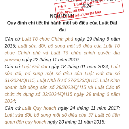
2024
Hiệu lực: Đã biết
Tình trạng hiệu lực: Đã biết
NGHỊ ĐỊNH
Quy định chi tiết thi hành một số điều của Luật
Đất
đai
Căn
cứ
Luật Tổ chức Chính phủ
ngày 19 tháng 6 năm
2015;
Luật sửa đổi, bổ sung một số điều của Luật Tổ
chức Chính phủ và Luật Tổ chức chính quyền địa
phương
ngày 22 tháng 11 năm 2019;
Căn
cứ
Luật Đất đai
ngày 18 tháng 01 năm 2024;
Luật
sửa đổi, bổ sung một số điều của Luật Đất đai số
31/2024/QH15, Luật Nhà ở số 27/2023/QH15, Luật Kinh
doanh bất động sản số 29/2023/QH15 và Luật Các tổ
chức tín dụng số 32/2024/QH15 ngày 29 tháng 6 năm
2024
;
Căn c
ứ
Luật Quy hoạch
ngày 24 tháng 11 năm 2017;
Luật sửa đổi, bổ sung một số điều của 37 Luật có liên
quan đến quy hoạch
ngày 20 tháng 11 năm 2018;