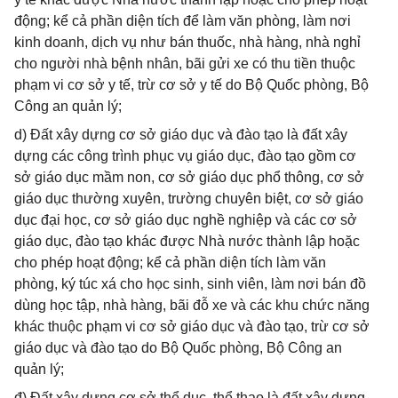
động; kể cả phần diện tích để làm văn phòng, làm nơi
kinh doanh, dịch vụ như bán thuốc, nhà hàng, nhà nghỉ
cho người nhà bệnh nhân, bãi gửi xe có thu tiền thuộc
phạm vi cơ sở y tế, trừ cơ sở y tế do Bộ Quốc phòng, Bộ
Công an quản lý;
d) Đất xây dựng cơ sở giáo dục và đào tạo là đất xây
dựng các công trình phục vụ giáo dục, đào tạo gồm cơ
sở giáo dục mầm non, cơ sở giáo dục phổ thông, cơ sở
giáo dục thường xuyên, trường chuyên biệt, cơ sở giáo
dục đại học, cơ sở giáo dục nghề nghiệp và các cơ sở
giáo dục, đào tạo khác được Nhà nước thành lập hoặc
cho phép hoạt động; kể cả phần diện tích làm văn
phòng, ký túc xá cho học sinh, sinh viên, làm nơi bán đồ
dùng học tập, nhà hàng, bãi đỗ xe và các khu chức năng
khác thuộc phạm vi cơ sở giáo dục và đào tạo, trừ cơ sở
giáo dục và đào tạo do Bộ Quốc phòng, Bộ Công an
quản lý;
đ) Đất xây dựng cơ sở thể dục, thể thao là đất xây dựng