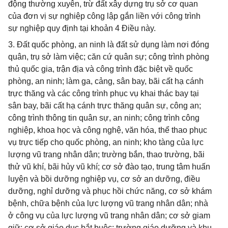
động thường xuyên, trừ đất xây dựng trụ sở cơ quan
của đơn vị sự nghiệp công lập gắn liền với công trình
sự nghiệp quy định tại khoản 4 Điều này.
3. Đất quốc phòng, an ninh là đất sử dụng làm nơi đóng
quân, trụ sở làm việc; căn cứ quân sự; công trình phòng
thủ quốc gia, trận địa và công trình đặc biệt về quốc
phòng, an ninh; làm ga, cảng, sân bay, bãi cất hạ cánh
trực thăng và các công trình phục vụ khai thác bay tại
sân bay, bãi cất hạ cánh trực thăng quân sự, công an;
công trình thông tin quân sự, an ninh; công trình công
nghiệp, khoa học và công nghệ, văn hóa, thể thao phục
vụ trực tiếp cho quốc phòng, an ninh; kho tàng của lực
lượng vũ trang nhân dân; trường bắn, thao trường, bãi
thử vũ khí, bãi hủy vũ khí; cơ sở đào tạo, trung tâm huấn
luyện và bồi dưỡng nghiệp vụ, cơ sở an dưỡng, điều
dưỡng, nghỉ dưỡng và phục hồi chức năng, cơ sở khám
bệnh, chữa bệnh của lực lượng vũ trang nhân dân; nhà
ở công vụ của lực lượng vũ trang nhân dân; cơ sở giam
giữ; cơ sở giáo dục bắt buộc; trường giáo dưỡng và khu