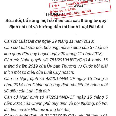
2021
Hiệu lực: Đã biết
Tình trạng hiệu lực: Đã biết
THÔNG T
Ư
Sửa đổi, bổ sung một số điều của các thông tư quy
định
chi tiết và
hướng
dẫn thi hành Luật Đất đai
_________________
Căn cứ Luật Đất đai ngày 29 tháng 11 năm 2013;
Căn cứ Luật sửa đổi, bổ sung một số điều của 37 luật có
liên quan đến quy hoạch ngày 20 tháng 11 năm 2018;
Căn cứ Nghị quyết số 751/2019/UBTVQH14 ngày 16
tháng 8 năm 2019 của Ủy ban Thường vụ Quốc hội giải
thích một số điều của Luật Quy hoạch;
Căn cứ Nghị định số 43/2014/NĐ-CP ngày 15 tháng 5
năm 2014 của Chính phủ quy định chi tiết thi hành một
số điều của Luật Đất đai;
Căn cứ Nghị định số 47/2014/NĐ-CP ngày 15 tháng 5
năm 2014 của Chính phủ quy định về bồi thường, hỗ trợ,
tái định cư khi Nhà nước thu hồi đất;
Căn cứ Nghị định số 01/2017/NĐ-CP ngày 06 tháng 01