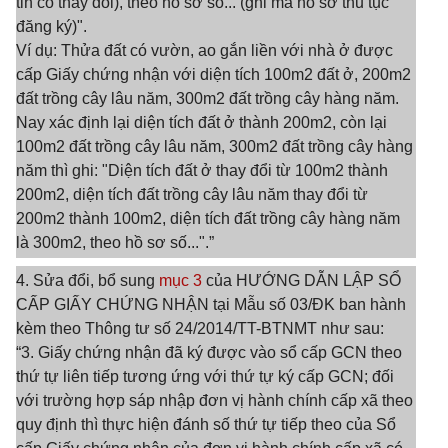
tin có thay đổi), theo hồ sơ số... (ghi mã hồ sơ thủ tục
đăng ký)".
Ví dụ: Thửa đất có vườn, ao gắn liền với nhà ở được
cấp Giấy chứng nhận với diện tích 100m2 đất ở, 200m2
đất trồng cây lâu năm, 300m2 đất trồng cây hàng năm.
Nay xác định lại diện tích đất ở thành 200m2, còn lại
100m2 đất trồng cây lâu năm, 300m2 đất trồng cây hàng
năm thì ghi: "Diện tích đất ở thay đổi từ 100m2 thành
200m2, diện tích đất trồng cây lâu năm thay đổi từ
200m2 thành 100m2, diện tích đất trồng cây hàng năm
là 300m2, theo hồ sơ số...".”
4. Sửa đổi, bổ sung
mục 3
của HƯỚNG DẪN LẬP SỔ
CẤP GIẤY CHỨNG NHẬN tại Mẫu số 03/ĐK ban hành
kèm theo Thông tư số 24/2014/TT-BTNMT như sau:
“3. Giấy chứng nhận đã ký được vào sổ cấp GCN theo
thứ tự liên tiếp tương ứng với thứ tự ký cấp GCN; đối
với trường hợp sáp nhập đơn vị hành chính cấp xã theo
quy định thì thực hiện đánh số thứ tự tiếp theo của Sổ