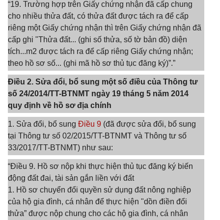
“19. Trường hợp trên Giấy chứng nhận đã cấp chung
cho nhiều thửa đất, có thửa đất được tách ra để cấp
riêng một Giấy chứng nhận thì trên Giấy chứng nhận đã
cấp ghi "Thửa đất... (ghi số thửa, số tờ bản đồ) diện
tích...m2 được tách ra để cấp riêng Giấy chứng nhận;
theo hồ sơ số... (ghi mã hồ sơ thủ tục đăng ký)”.”
Điều 2. Sửa đổi, bổ sung một số điều của Thông tư
số 24/2014/TT-BTNMT ngày 19 tháng 5 năm 2014
quy định về hồ sơ địa chính
1. Sửa đổi, bổ sung
Điều 9
(đã được sửa đổi, bổ sung
tại Thông tư số 02/2015/TT-BTNMT và Thông tư số
33/2017/TT-BTNMT) như sau:
“Điều 9. Hồ sơ nộp khi thực hiện thủ tục đăng ký biến
động đất đai, tài sản gắn liền với đất
1. Hồ sơ chuyển đổi quyền sử dụng đất nông nghiệp
của hộ gia đình, cá nhân để thực hiện "dồn điền đổi
thửa” được nộp chung cho các hộ gia đình, cá nhân