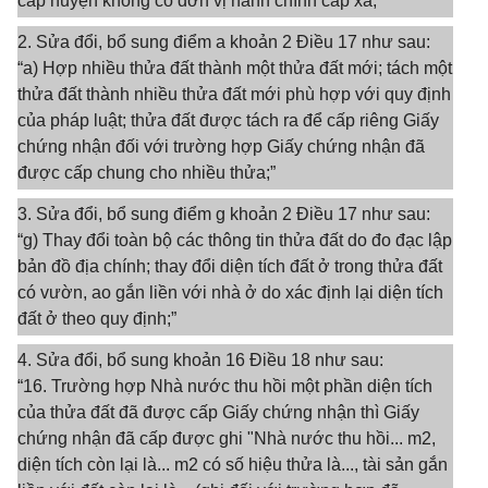
cấp huyện không có đơn vị hành chính cấp xã;”
2. Sửa đổi, bổ sung điểm a khoản 2 Điều 17 như sau:
“a) Hợp nhiều thửa đất thành một thửa đất mới; tách một
thửa đất thành nhiều thửa đất mới phù hợp với quy định
của pháp luật; thửa đất được tách ra để cấp riêng Giấy
chứng nhận đối với trường hợp Giấy chứng nhận đã
được cấp chung cho nhiều thửa;”
3. Sửa đổi, bổ sung điểm g khoản 2 Điều 17 như sau:
“g) Thay đổi toàn bộ các thông tin thửa đất do đo đạc lập
bản đồ địa chính; thay đổi diện tích đất ở trong thửa đất
có vườn, ao gắn liền với nhà ở do xác định lại diện tích
đất ở theo quy định;”
4. Sửa đổi, bổ sung khoản 16 Điều 18 như sau:
“16. Trường hợp Nhà nước thu hồi một phần diện tích
của thửa đất đã được cấp Giấy chứng nhận thì Giấy
chứng nhận đã cấp được ghi "Nhà nước thu hồi... m2,
diện tích còn lại là... m2 có số hiệu thửa là..., tài sản gắn