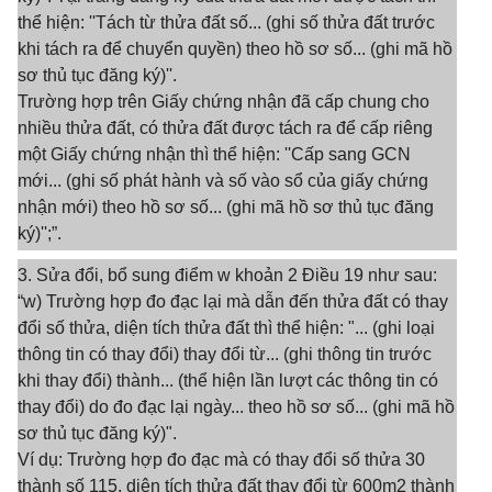
thể hiện: ''Tách từ thửa đất số... (ghi số thửa đất trước
khi tách ra để chuyển quyền) theo hồ sơ số... (ghi mã hồ
sơ thủ tục đăng ký)''.
Trường hợp trên Giấy chứng nhận đã cấp chung cho
nhiều thửa đất, có thửa đất được tách ra để cấp riêng
một Giấy chứng nhận thì thể hiện: ''Cấp sang GCN
mới... (ghi số phát hành và số vào sổ của giấy chứng
nhận mới) theo hồ sơ số... (ghi mã hồ sơ thủ tục đăng
ký)'';”.
3. Sửa đổi, bổ sung điểm w khoản 2 Điều 19 như sau:
“w) Trường hợp đo đạc lại mà dẫn đến thửa đất có thay
đổi số thửa, diện tích thửa đất thì thể hiện: "... (ghi loại
thông tin có thay đổi) thay đổi từ... (ghi thông tin trước
khi thay đổi) thành... (thể hiện lần lượt các thông tin có
thay đổi) do đo đạc lại ngày... theo hồ sơ số... (ghi mã hồ
sơ thủ tục đăng ký)".
Ví dụ: Trường hợp đo đạc mà có thay đổi số thửa 30
thành số 115, diện tích thửa đất thay đổi từ 600m2 thành