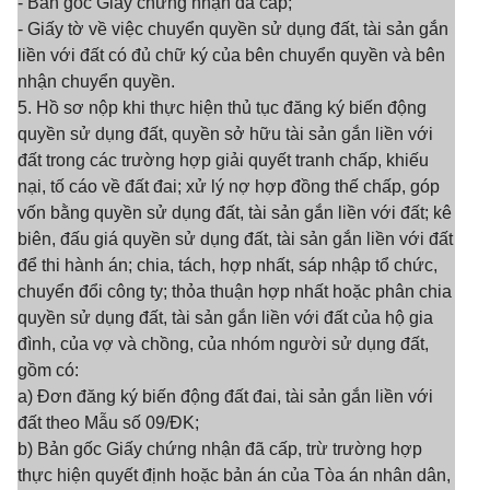
- Bản gốc Giấy chứng nhận đã cấp;
- Giấy tờ về việc chuyển quyền sử dụng đất, tài sản gắn
liền với đất có đủ chữ ký của bên chuyển quyền và bên
nhận chuyển quyền.
5. Hồ sơ nộp khi thực hiện thủ tục đăng ký biến động
quyền sử dụng đất, quyền sở hữu tài sản gắn liền với
đất trong các trường hợp giải quyết tranh chấp, khiếu
nại, tố cáo về đất đai; xử lý nợ hợp đồng thế chấp, góp
vốn bằng quyền sử dụng đất, tài sản gắn liền với đất; kê
biên, đấu giá quyền sử dụng đất, tài sản gắn liền với đất
để thi hành án; chia, tách, hợp nhất, sáp nhập tổ chức,
chuyển đổi công ty; thỏa thuận hợp nhất hoặc phân chia
quyền sử dụng đất, tài sản gắn liền với đất của hộ gia
đình, của vợ và chồng, của nhóm người sử dụng đất,
gồm có:
a) Đơn đăng ký biến động đất đai, tài sản gắn liền với
đất theo Mẫu số 09/ĐK;
b) Bản gốc Giấy chứng nhận đã cấp, trừ trường hợp
thực hiện quyết định hoặc bản án của Tòa án nhân dân,