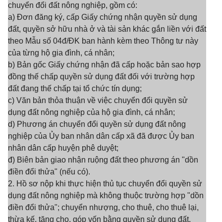
chuyển đổi đất nông nghiệp, gồm có:
a) Đơn đăng ký, cấp Giấy chứng nhận quyền sử dụng
đất, quyền sở hữu nhà ở và tài sản khác gắn liền với đất
theo Mẫu số 04đ/ĐK ban hành kèm theo Thông tư này
của từng hộ gia đình, cá nhân;
b) Bản gốc Giấy chứng nhận đã cấp hoặc bản sao hợp
đồng thế chấp quyền sử dụng đất đối với trường hợp
đất đang thế chấp tại tổ chức tín dụng;
c) Văn bản thỏa thuận về việc chuyển đổi quyền sử
dụng đất nông nghiệp của hộ gia đình, cá nhân;
d) Phương án chuyển đổi quyền sử dụng đất nông
nghiệp của Ủy ban nhân dân cấp xã đã được Ủy ban
nhân dân cấp huyện phê duyệt;
đ) Biên bản giao nhận ruộng đất theo phương án "dồn
điền đổi thửa" (nếu có).
2. Hồ sơ nộp khi thực hiện thủ tục chuyển đổi quyền sử
dụng đất nông nghiệp mà không thuộc trường hợp "dồn
điền đổi thửa"; chuyển nhượng, cho thuê, cho thuê lại,
thừa kế, tặng cho, góp vốn bằng quyền sử dụng đất,