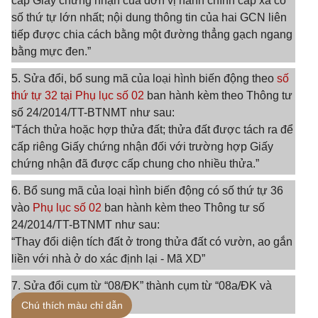
cấp Giấy chứng nhận của đơn vị hành chính cấp xã có
số thứ tự lớn nhất; nội dung thông tin của hai GCN liên
tiếp được chia cách bằng một đường thẳng gạch ngang
bằng mực đen.”
5. Sửa đổi, bổ sung mã của loại hình biến động theo
số
thứ tự 32 tại Phụ lục số 02
ban hành kèm theo Thông tư
số 24/2014/TT-BTNMT như sau:
“Tách thửa hoặc hợp thửa đất; thửa đất được tách ra để
cấp riêng Giấy chứng nhận đối với trường hợp Giấy
chứng nhận đã được cấp chung cho nhiều thửa.”
6. Bổ sung mã của loại hình biến động có số thứ tự 36
vào
Phụ lục số 02
ban hành kèm theo Thông tư số
24/2014/TT-BTNMT như sau:
“Thay đổi diện tích đất ở trong thửa đất có vườn, ao gắn
liền với nhà ở do xác định lại - Mã XD”
7. Sửa đổi cụm từ “08/ĐK” thành cụm từ “08a/ĐK và
08b/ĐK”.
Chú thích màu chỉ dẫn