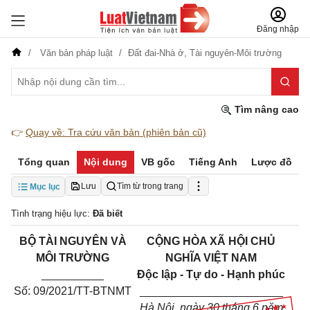
Đăng nhập
Văn bản pháp luật
Đất đai-Nhà ở,
Tài nguyên-Môi trường
Tìm nâng cao
👉
Quay về: Tra cứu văn bản (phiên bản cũ)
Tổng quan
Nội dung
VB gốc
Tiếng Anh
Lược đồ
Lưu
Tìm từ trong trang
Mục lục
Tình trạng hiệu lực:
Đã biết
B
Ộ
TÀI NGUYÊN VÀ
C
Ộ
NG HÒA XÃ HỘI CHỦ
MÔI TR
ƯỜ
NG
NGHĨA VIỆT NAM
__________
Độc lập - Tự do - Hạnh phúc
S
ố
: 09/2021/TT-BTNMT
_______________________
Hà Nội, ngày 30 tháng 6 năm