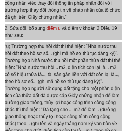
công nhận việc thay đổi thông tin pháp nhân đối với
trường hợp thay đổi thông tin về pháp nhân của tổ chức
đã ghi trên Giấy chứng nhận.”
2. Sửa đổi, bổ sung
điểm u
và điểm v khoản 2 Điều 19
như sau:
“u) Trường hợp thu hồi đất thì thể hiện: "Nhà nước thu
hồi đất theo hồ sơ số... (ghi mã hồ sơ thủ tục đăng ký)".
Trường hợp Nhà nước thu hồi một phần thửa đất thì thể
hiện: "Nhà nước thu hồi... m2, diện tích còn lại là... m2
có số hiệu thửa là..., tài sản gắn liền với đất còn lại là...,
theo hồ sơ số... (ghi mã hồ sơ thủ tục đăng ký)".
Trường hợp người sử dụng đất tặng cho một phần diện
tích của thửa đất đã được cấp Giấy chứng nhận để làm
đường giao thông, thủy lợi hoặc công trình công cộng
khác thì thể hiện: "Đã tặng cho ... m2 để làm... (đường
giao thông hoặc thủy lợi hoặc công trình công cộng
khác) theo... (ghi tên và ngày tháng năm ký văn bản về
việc tặng cho đất), diện tích còn lại là... m2, theo hồ sơ