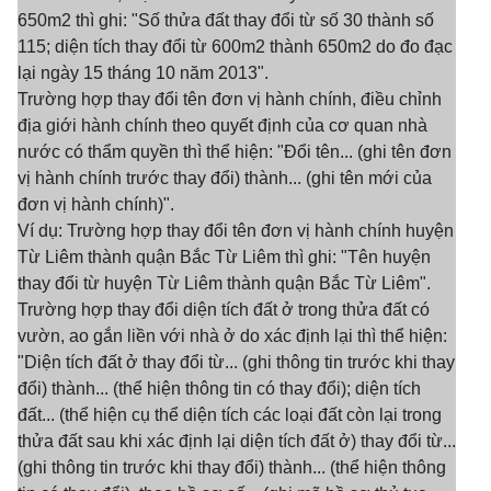
650m2 thì ghi: "Số thửa đất thay đổi từ số 30 thành số
115; diện tích thay đổi từ 600m2 thành 650m2 do đo đạc
lại ngày 15 tháng 10 năm 2013".
Trường hợp thay đổi tên đơn vị hành chính, điều chỉnh
địa giới hành chính theo quyết định của cơ quan nhà
nước có thẩm quyền thì thể hiện: "Đổi tên... (ghi tên đơn
vị hành chính trước thay đổi) thành... (ghi tên mới của
đơn vị hành chính)".
Ví dụ: Trường hợp thay đổi tên đơn vị hành chính huyện
Từ Liêm thành quận Bắc Từ Liêm thì ghi: "Tên huyện
thay đổi từ huyện Từ Liêm thành quận Bắc Từ Liêm".
Trường hợp thay đổi diện tích đất ở trong thửa đất có
vườn, ao gắn liền với nhà ở do xác định lại thì thể hiện:
"Diện tích đất ở thay đổi từ... (ghi thông tin trước khi thay
đổi) thành... (thể hiện thông tin có thay đổi); diện tích
đất... (thể hiện cụ thể diện tích các loại đất còn lại trong
thửa đất sau khi xác định lại diện tích đất ở) thay đổi từ...
(ghi thông tin trước khi thay đổi) thành... (thể hiện thông