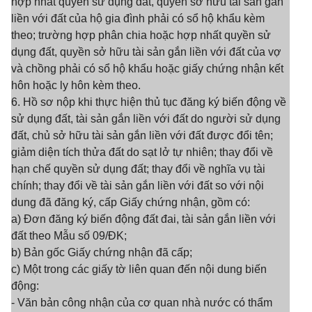
hợp nhất quyền sử dụng đất, quyền sở hữu tài sản gắn
liền với đất của hộ gia đình phải có sổ hộ khẩu kèm
theo; trường hợp phân chia hoặc hợp nhất quyền sử
dụng đất, quyền sở hữu tài sản gắn liền với đất của vợ
và chồng phải có sổ hộ khẩu hoặc giấy chứng nhận kết
hôn hoặc ly hôn kèm theo.
6. Hồ sơ nộp khi thực hiện thủ tục đăng ký biến động về
sử dụng đất, tài sản gắn liền với đất do người sử dụng
đất, chủ sở hữu tài sản gắn liền với đất được đổi tên;
giảm diện tích thửa đất do sạt lở tự nhiên; thay đổi về
hạn chế quyền sử dụng đất; thay đổi về nghĩa vụ tài
chính; thay đổi về tài sản gắn liền với đất so với nội
dung đã đăng ký, cấp Giấy chứng nhận, gồm có:
a) Đơn đăng ký biến động đất đai, tài sản gắn liền với
đất theo Mẫu số 09/ĐK;
b) Bản gốc Giấy chứng nhận đã cấp;
c) Một trong các giấy tờ liên quan đến nội dung biến
động:
- Văn bản công nhận của cơ quan nhà nước có thẩm