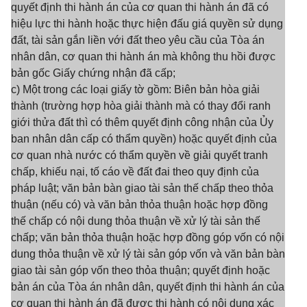
quyết định thi hành án của cơ quan thi hành án đã có
hiệu lực thi hành hoặc thực hiện đấu giá quyền sử dụng
đất, tài sản gắn liền với đất theo yêu cầu của Tòa án
nhân dân, cơ quan thi hành án mà không thu hồi được
bản gốc Giấy chứng nhận đã cấp;
c) Một trong các loại giấy tờ gồm: Biên bản hòa giải
thành (trường hợp hòa giải thành mà có thay đổi ranh
giới thửa đất thì có thêm quyết định công nhận của Ủy
ban nhân dân cấp có thẩm quyền) hoặc quyết định của
cơ quan nhà nước có thẩm quyền về giải quyết tranh
chấp, khiếu nại, tố cáo về đất đai theo quy định của
pháp luật; văn bản bàn giao tài sản thế chấp theo thỏa
thuận (nếu có) và văn bản thỏa thuận hoặc hợp đồng
thế chấp có nội dung thỏa thuận về xử lý tài sản thế
chấp; văn bản thỏa thuận hoặc hợp đồng góp vốn có nội
dung thỏa thuận về xử lý tài sản góp vốn và văn bản bàn
giao tài sản góp vốn theo thỏa thuận; quyết định hoặc
bản án của Tòa án nhân dân, quyết định thi hành án của
cơ quan thi hành án đã được thi hành có nội dung xác