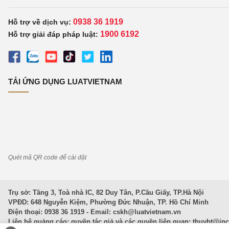
0938 36 1919
Hỗ trợ về dịch vụ:
1900 6192
Hỗ trợ giải đáp pháp luật:
TẢI ỨNG DỤNG LUATVIETNAM
Quét mã QR code để cài đặt
Trụ sở: Tầng 3, Toà nhà IC, 82 Duy Tân, P.Cầu Giấy, TP.Hà Nội
VPĐD: 648 Nguyễn Kiệm, Phường Đức Nhuận, TP. Hồ Chí Minh
Điện thoại: 0938 36 1919 - Email:
cskh@luatvietnam.vn
Liên hệ quảng cáo; quyền tác giả và các quyền liên quan:
thuybt@in