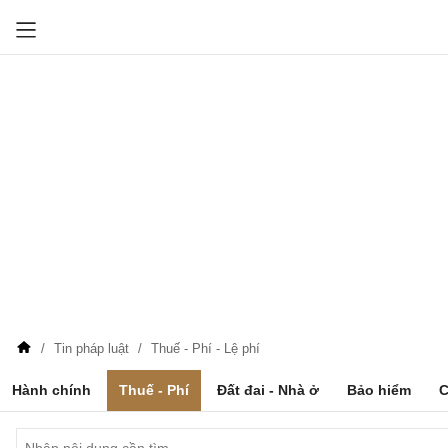
Tin pháp luật
Thuế - Phí - Lệ phí
Hành chính
Thuế - Phí
Đất đai - Nhà ở
Bảo hiểm
C