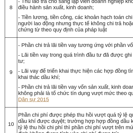
- Thù lao trả cho sáng lập viên doanh nghiệp khô
8
điều hành sản xuất, kinh doanh;
- Tiền lương, tiền công, các khoản hạch toán chi
người lao động nhưng thực tế không chi trả ho
chứng từ theo quy định của pháp luật
- Phần chi trả lãi tiền vay tương ứng với phần vố
- Lãi tiền vay trong quá trình đầu tư đã được ghi
tư;
- Lãi vay để triển khai thực hiện các hợp đồng t
9
khai thác dầu khí;
- Phần chi trả lãi tiền vay vốn sản xuất, kinh do
không phải là tổ chức tín dụng vượt mức theo q
Dân sự 2015
Phần chi phí được phép thu hồi vượt quá tỷ lệ q
dầu khí được duyệt; trường hợp hợp đồng dầu k
10
tỷ lệ thu hồi chi phí thì phần chi phí vượt trên