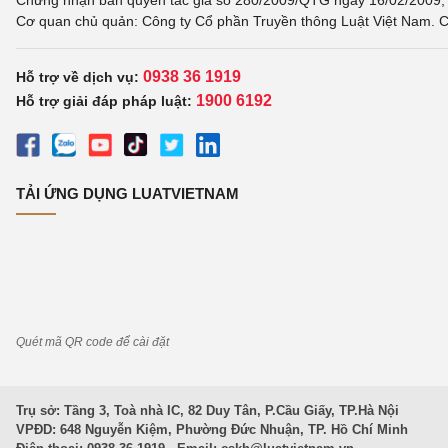
Chứng nhận bản quyền tác giả số 280/2009/QTG ngày 16/02/2009, c
Cơ quan chủ quản: Công ty Cổ phần Truyền thông Luật Việt Nam. C
0938 36 1919
Hỗ trợ về dịch vụ:
1900 6192
Hỗ trợ giải đáp pháp luật:
TẢI ỨNG DỤNG LUATVIETNAM
Quét mã QR code để cài đặt
Trụ sở: Tầng 3, Toà nhà IC, 82 Duy Tân, P.Cầu Giấy, TP.Hà Nội
VPĐD: 648 Nguyễn Kiệm, Phường Đức Nhuận, TP. Hồ Chí Minh