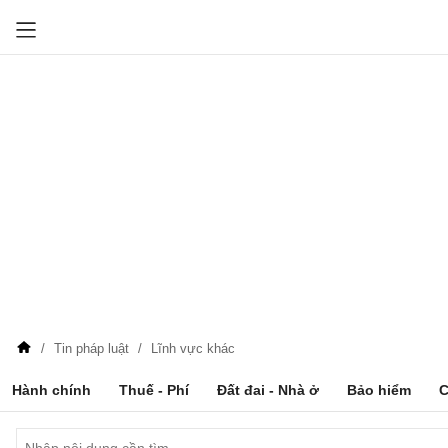
Tin pháp luật
Lĩnh vực khác
Hành chính
Thuế - Phí
Đất đai - Nhà ở
Bảo hiểm
C