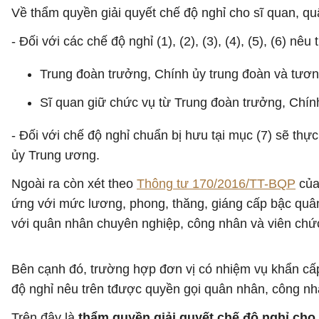
Về thẩm quyền giải quyết chế độ nghỉ cho sĩ quan, 
- Đối với các chế độ nghỉ (1), (2), (3), (4), (5), (6) nêu 
Trung đoàn trưởng, Chính ủy trung đoàn và tương
​Sĩ quan giữ chức vụ từ Trung đoàn trưởng, Chính
- Đối với chế độ nghỉ chuẩn bị hưu tại mục (7) sẽ th
ủy Trung ương.
Ngoài ra còn xét theo
Thông tư 170/2016/TT-BQP
của
ứng với mức lương, phong, thăng, giáng cấp bậc quân 
với quân nhân chuyên nghiệp, công nhân và viên chứ
Bên cạnh đó, trường hợp
đơn vị có nhiệm vụ khẩn cấp
độ nghỉ nêu trên tđược quyền gọi quân nhân, công nh
Trên đây là
thẩm quyền giải quyết chế độ nghỉ cho