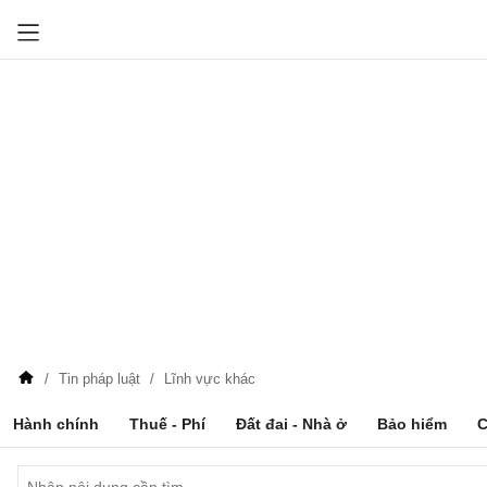
Tin pháp luật
Lĩnh vực khác
Hành chính
Thuế - Phí
Đất đai - Nhà ở
Bảo hiểm
C