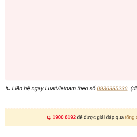
📞 Liên hệ ngay LuatVietnam theo số
0936385236
(đi
1900 6192
để được giải đáp qua
tổng 