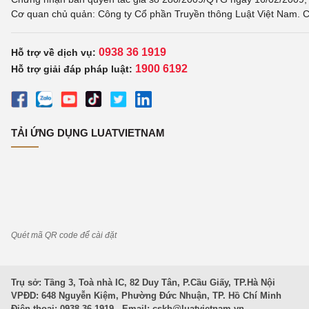
Cơ quan chủ quản: Công ty Cổ phần Truyền thông Luật Việt Nam. C
0938 36 1919
Hỗ trợ về dịch vụ:
1900 6192
Hỗ trợ giải đáp pháp luật:
TẢI ỨNG DỤNG LUATVIETNAM
Quét mã QR code để cài đặt
Trụ sở: Tầng 3, Toà nhà IC, 82 Duy Tân, P.Cầu Giấy, TP.Hà Nội
VPĐD: 648 Nguyễn Kiệm, Phường Đức Nhuận, TP. Hồ Chí Minh
Điện thoại: 0938 36 1919 - Email:
cskh@luatvietnam.vn