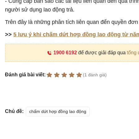
- Cung cấp bản sao các tài liệu liên quan đến quá trìn
người sử dụng lao động trả.
Trên đây là những phân tích liên quan đến quyền đ
>>
5 lưu ý khi chấm dứt hợp đồng lao động từ nă
1900 6192
để được giải đáp qua
tổng 
Đánh giá bài viết:
(1 đánh giá)
Chủ đề:
chấm dứt hợp đồng lao động