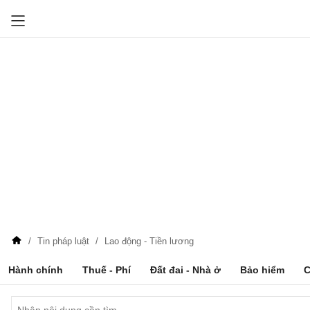
Tin pháp luật
Lao động - Tiền lương
Hành chính
Thuế - Phí
Đất đai - Nhà ở
Bảo hiểm
C