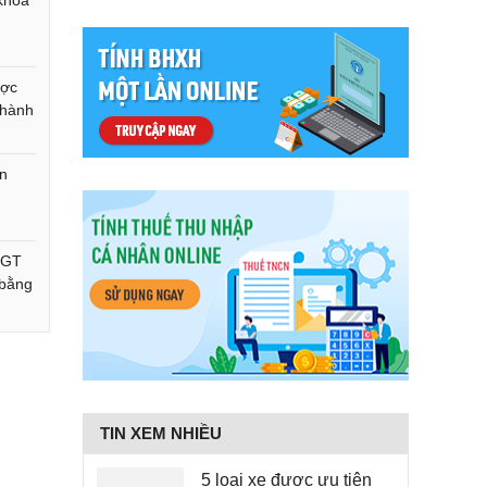
 khóa
ược
 hành
n
SGT
 bằng
TIN XEM NHIỀU
5 loại xe được ưu tiên