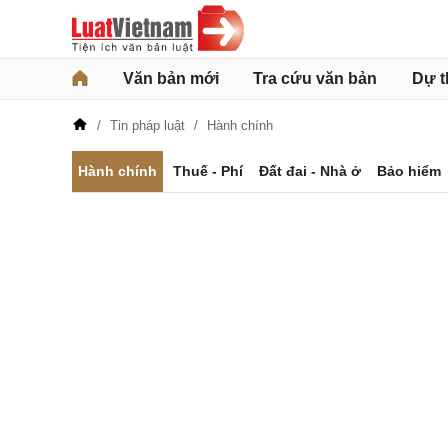
Văn bản mới
Tra cứu văn bản
Dự t
Tin pháp luật
Hành chính
Hành chính
Thuế - Phí
Đất đai - Nhà ở
Bảo hiểm