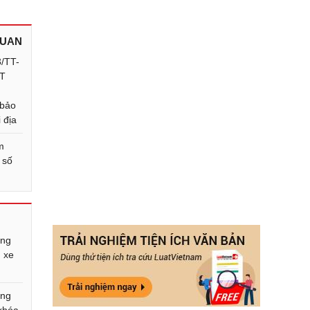
QUAN
3/TT-
TT
u
 bảo
 địa
m
 số
ông
 xe
ông