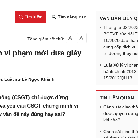
Tìm kiếm
Tìm nâng cao
VĂN BẢN LIÊN 
Thông tư 32/202
BGTVT sửa đổi 
Tăng giảm cỡ chữ:
10/2020 đấu thầ
cung cấp dịch vụ
 vi phạm mới đưa giấy
trì đường thủy nội
Luật Xử lý vi phạ
hành chính 2012,
15/2012/QH13
i:
Luật sư Lê Ngọc Khánh
thông (CSGT) chỉ được dừng
TIN LIÊN QUAN
m và yêu cầu CSGT chứng minh vi
Cảnh sát giao th
được quyền dừng
y vấn đề này đúng hay sai?
khi nào?
Cảnh sát giao th