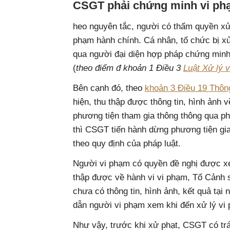
CSGT phải chứng minh vi phạ
heo nguyên tắc, người có thẩm quyền xử
phạm hành chính. Cá nhân, tổ chức bị x
qua người đại diện hợp pháp chứng min
(
theo điểm đ khoản 1 Điều 3
Luật Xử lý 
Bên cạnh đó, theo
khoản 3 Điều 19 Thôn
hiện, thu thập được thông tin, hình ảnh 
phương tiện tham gia thông thông qua phư
thì CSGT tiến hành dừng phương tiện gia
theo quy định của pháp luật.
Người vi phạm có quyền đề nghị được xem
thập được về hành vi vi phạm, Tổ Cảnh s
chưa có thông tin, hình ảnh, kết quả tại
dẫn người vi phạm xem khi đến xử lý vi p
Như vậy, trước khi xử phạt, CSGT có tr