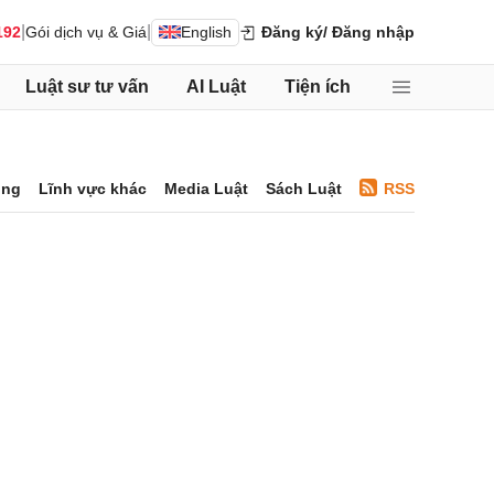
|
|
192
Gói dịch vụ & Giá
English
Đăng ký
/ Đăng nhập
Luật sư tư vấn
AI Luật
Tiện ích
ông
Lĩnh vực khác
Media Luật
Sách Luật
RSS