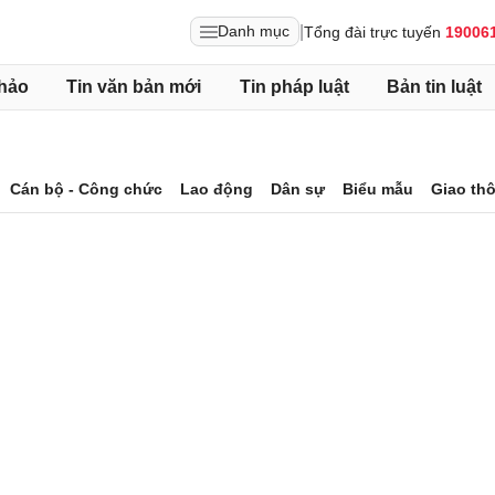
|
Danh mục
Tổng đài trực tuyến
19006
hảo
Tin văn bản mới
Tin pháp luật
Bản tin luật
Cán bộ - Công chức
Lao động
Dân sự
Biểu mẫu
Giao th