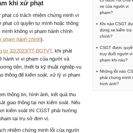
có được rút chìa
m khi xử phạt
xe của người vi
phạm?
 phạt có trách nhiệm chứng minh vi
ử phạt có quyền tự mình hoặc thông
Khi nào CSGT đ
dừng xe kiểm tra
h mình không vi phạm hành chính
chính?
vi phạm hành chính
).
CSGT được quyề
g tư 32/2023/TT-BGTVT
, khi phát
truy đuổi người vi
về hành vi vi phạm của người và
phạm khi nào?
ơng tiện, thiết bị kỹ thuật nghiệp vụ
Những lỗi nào C
o thông để kiểm soát, xử lý vi phạm
phải chứng minh
hình ảnh?
 thông tin, hình ảnh, kết quả thu
át giao thông tại nơi kiểm soát. Nếu
 nơi kiểm soát thì CGST phải hướng
hạm tại trụ sở đơn vị.
ách nhiệm chứng minh lỗi của người