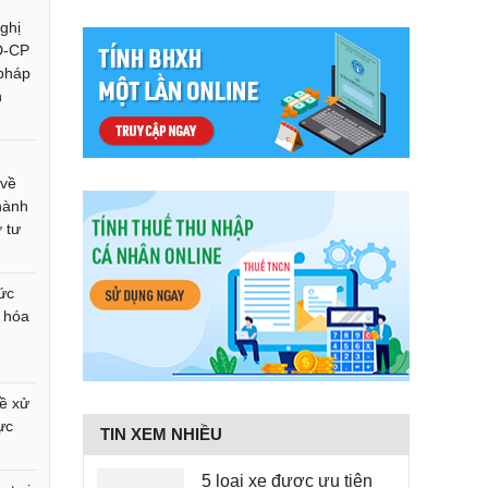
ghị
Đ-CP
 pháp
h
 về
hành
ợ tư
ức
, hóa
ề xử
ực
TIN XEM NHIỀU
5 loại xe được ưu tiên