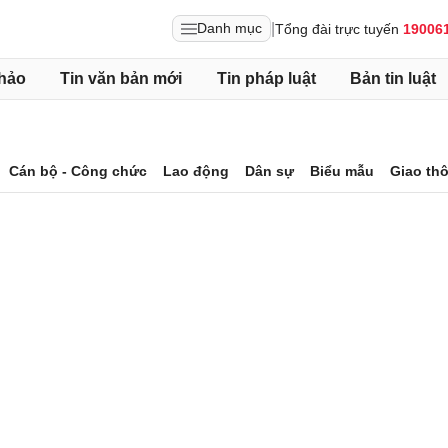
|
Danh mục
Tổng đài trực tuyến
19006
hảo
Tin văn bản mới
Tin pháp luật
Bản tin luật
Cán bộ - Công chức
Lao động
Dân sự
Biểu mẫu
Giao th