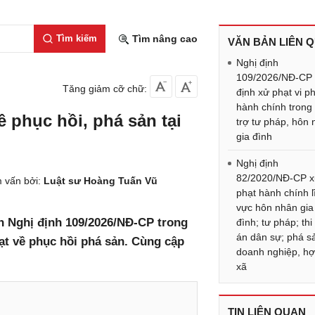
Tìm kiếm
Tìm nâng cao
VĂN BẢN LIÊN 
Nghị định
109/2026/NĐ-CP
Tăng giảm cỡ chữ:
định xử phạt vi 
hành chính trong
 phục hồi, phá sản tại
trợ tư pháp, hôn 
gia đình
Nghị định
82/2020/NĐ-CP 
 vấn bởi:
Luật sư Hoàng Tuấn Vũ
phạt hành chính l
vực hôn nhân gia
h Nghị định 109/2026/NĐ-CP trong
đình; tư pháp; th
án dân sự; phá s
ạt về phục hồi phá sản. Cùng cập
doanh nghiệp, hợ
xã
TIN LIÊN QUAN