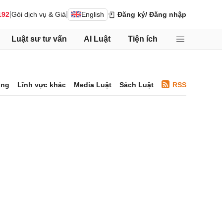
|
|
192
Gói dịch vụ & Giá
English
Đăng ký
/ Đăng nhập
Luật sư tư vấn
AI Luật
Tiện ích
ông
Lĩnh vực khác
Media Luật
Sách Luật
RSS