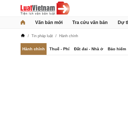
Văn bản mới
Tra cứu văn bản
Dự t
Tin pháp luật
Hành chính
Hành chính
Thuế - Phí
Đất đai - Nhà ở
Bảo hiểm