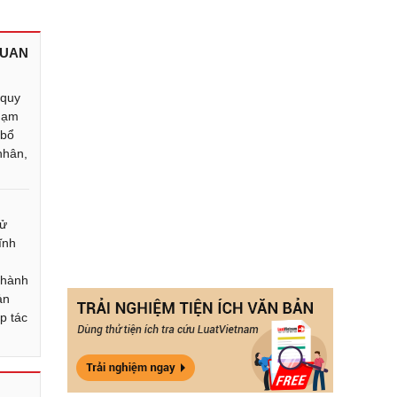
QUAN
 quy
phạm
 bổ
nhân,
xử
ĩnh
i hành
ản
p tác