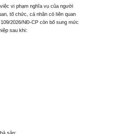
việc vi phạm nghĩa vụ của người
uan, tổ chức, cá nhân có liên quan
nh 109/2026/NĐ-CP còn bổ sung mức
iệp sau khi:
phá sản;