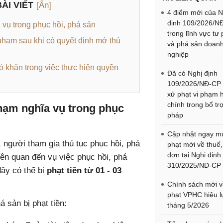
ÀI VIẾT
[Ẩn]
4 điểm mới của N
định 109/2026/N
 vụ trong phục hồi, phá sản
trong lĩnh vực tư
 phạm sau khi có quyết định mở thủ
và phá sản doan
nghiệp
hó khăn trong việc thực hiện quyền
Đã có Nghị định
109/2026/NĐ-CP
xử phạt vi phạm 
chính trong bổ tr
hạm nghĩa vụ trong phục
pháp
Cập nhật ngay m
, người tham gia thủ tục phục hồi, phá
phạt mới về thuế
đơn tại Nghị định
iên quan đến vụ việc phục hồi, phá
310/2025/NĐ-CP
ây có thể bị
phạt tiền từ 01 - 03
Chính sách mới v
phạt VPHC hiệu l
á sản bị phạt tiền:
tháng 5/2026