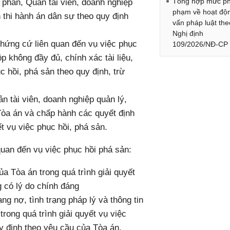
Tổng hợp mức ph
phán, Quản tài viên, doanh nghiệp
phạm về hoạt độ
n thi hành án dân sự theo quy định
vấn pháp luật the
Nghị định
 chứng cứ liên quan đến vụ việc phục
109/2026/NĐ-CP
p không đầy đủ, chính xác tài liệu,
 hồi, phá sản theo quy định, trừ
 tài viên, doanh nghiệp quản lý,
a Tòa án và chấp hành các quyết định
ết vụ việc phục hồi, phá sản.
quan đến vụ việc phục hồi phá sản:
a Tòa án trong quá trình giải quyết
 có lý do chính đáng
ng nợ, tình trạng pháp lý và thông tin
rong quá trình giải quyết vụ việc
uy định theo yêu cầu của Tòa án.