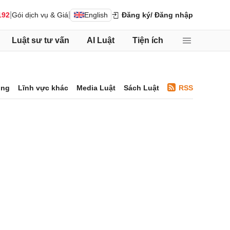
|
|
192
Gói dịch vụ & Giá
English
Đăng ký
/ Đăng nhập
Luật sư tư vấn
AI Luật
Tiện ích
ông
Lĩnh vực khác
Media Luật
Sách Luật
RSS