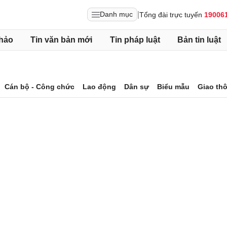
|
Danh mục
Tổng đài trực tuyến
19006
hảo
Tin văn bản mới
Tin pháp luật
Bản tin luật
Cán bộ - Công chức
Lao động
Dân sự
Biểu mẫu
Giao th