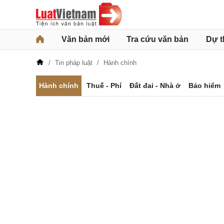
Văn bản mới
Tra cứu văn bản
Dự t
Tin pháp luật
Hành chính
Hành chính
Thuế - Phí
Đất đai - Nhà ở
Bảo hiểm