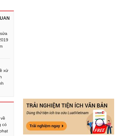
QUAN
 sửa
/2019
ạm
ề xử
h
nh
 về
g có
 phạt