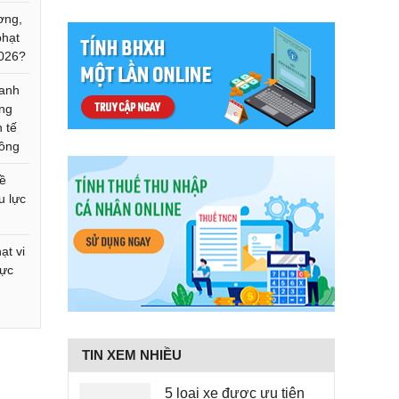
ơng,
phạt
2026?
oanh
ông
h tế
đồng
về
u lực
ạt vi
vực
TIN XEM NHIỀU
5 loại xe được ưu tiên