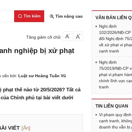
Tìm kiếm
Tìm nâng cao
VĂN BẢN LIÊN 
Nghị định
102/2026/NĐ-CP
Tăng giảm cỡ chữ:
đổi Nghị định 75
về xử phạt vi ph
anh nghiệp bị xử phạt
cạnh tranh
Nghị định
75/2019/NĐ-CP v
phạt vi phạm hàn
 vấn bởi:
Luật sư Hoàng Tuấn Vũ
chính lĩnh vực cạ
tranh
 phạt thế nào từ 20/5/2026? Tất cả
của Chính phủ tại bài viết dưới
TIN LIÊN QUAN
Vi phạm quy định
cạnh tranh, khôn
doanh thu vẫn bị
ÀI VIẾT
[Ẩn]