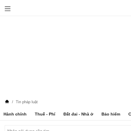
Tin pháp luật
Hành chính
Thuế - Phí
Đất đai - Nhà ở
Bảo hiểm
C