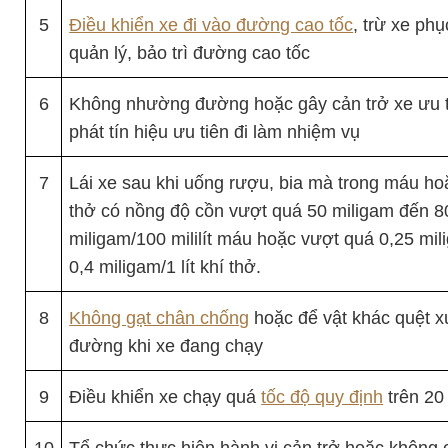
5
Điều khiển xe đi vào đường cao tốc
, trừ xe phụ
quản lý, bảo trì đường cao tốc
6
Không nhường đường hoặc gây cản trở xe ưu 
phát tín hiệu ưu tiên đi làm nhiệm vụ
7
Lái xe sau khi uống rượu, bia mà trong máu ho
thở có nồng độ cồn vượt quá 50 miligam đến 8
miligam/100 mililít máu hoặc vượt quá 0,25 mi
0,4 miligam/1 lít khí thở.
8
Không gạt chân chống
hoặc để vật khác quệt 
đường khi xe đang chạy
9
Điều khiển xe chạy quá
tốc độ quy định
trên 20