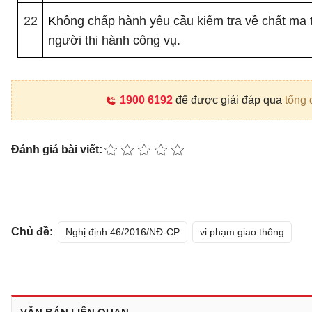
22
K
hông chấp hành yêu cầu kiểm tra về chất ma 
người thi hành công vụ.
1900 6192
để được giải đáp qua
tổng 
Đánh giá bài viết:
Chủ đề:
Nghị định 46/2016/NĐ-CP
vi phạm giao thông