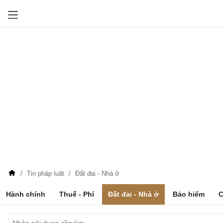
Tin pháp luật
Đất đai - Nhà ở
Hành chính
Thuế - Phí
Đất đai - Nhà ở
Bảo hiểm
C