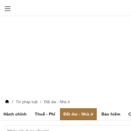
Tin pháp luật
Đất đai - Nhà ở
Hành chính
Thuế - Phí
Đất đai - Nhà ở
Bảo hiểm
C