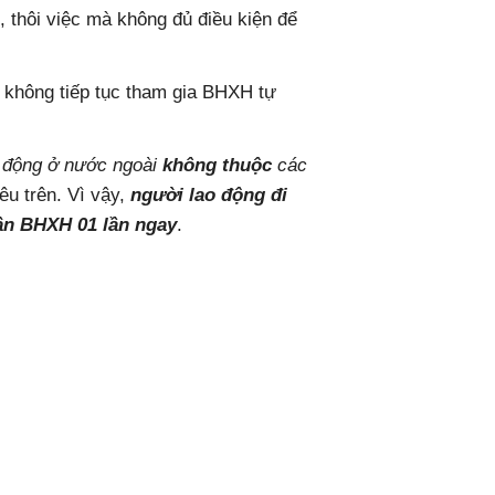
ũ, thôi việc mà không đủ điều kiện để
 không tiếp tục tham gia BHXH tự
o động ở nước ngoài
không thuộc
các
êu trên. Vì vậy,
người lao động đi
ận BHXH 01 lần ngay
.