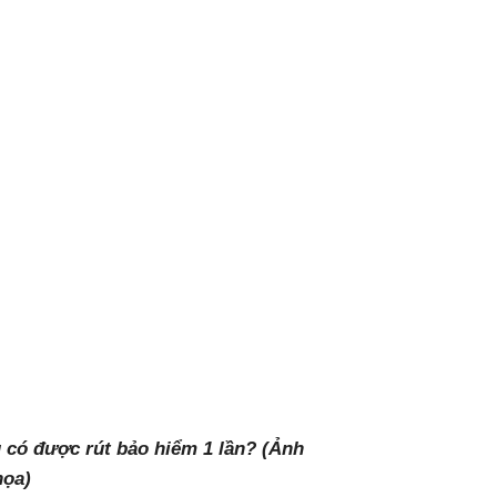
g có được rút bảo hiểm 1 lần? (Ảnh
họa)