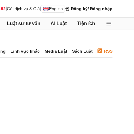
|
|
192
Gói dịch vụ & Giá
English
Đăng ký
/ Đăng nhập
Luật sư tư vấn
AI Luật
Tiện ích
ông
Lĩnh vực khác
Media Luật
Sách Luật
RSS