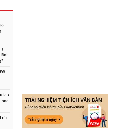
20
1
ng
 lãnh
g?
 Đã
u lao
 đóng
 rút