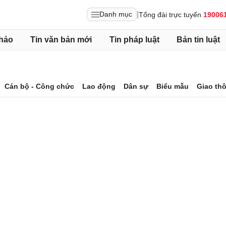
|
Danh mục
Tổng đài trực tuyến
19006
hảo
Tin văn bản mới
Tin pháp luật
Bản tin luật
Cán bộ - Công chức
Lao động
Dân sự
Biểu mẫu
Giao th