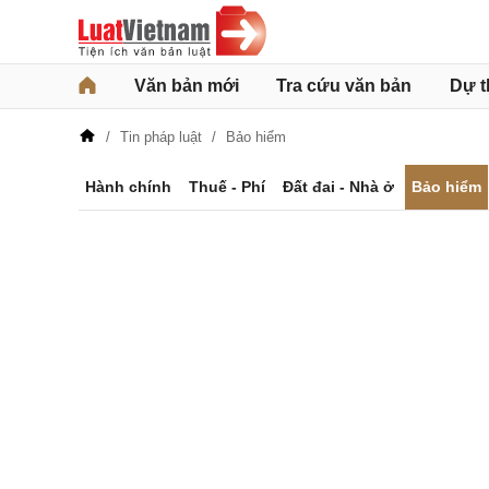
Văn bản mới
Tra cứu văn bản
Dự t
Tin pháp luật
Bảo hiểm
Hành chính
Thuế - Phí
Đất đai - Nhà ở
Bảo hiểm