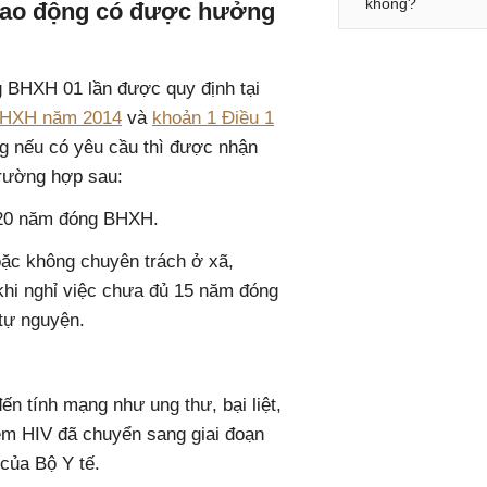
không?
 lao động có được hưởng
BHXH 01 lần được quy định tại
 BHXH năm 2014
và
khoản 1 Điều 1
ng nếu có yêu cầu thì được
nhận
trường hợp sau:
 20 năm đóng BHXH.
oặc không chuyên trách ở xã,
 khi nghỉ việc chưa đủ 15 năm đóng
tự nguyện.
n tính mạng như ung thư, bại liệt,
ễm HIV đã chuyển sang giai đoạn
của Bộ Y tế.