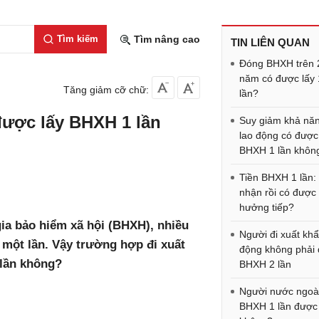
Tìm kiếm
Tìm nâng cao
TIN LIÊN QUAN
Đóng BHXH trên 
năm có được lấy 
Tăng giảm cỡ chữ:
lần?
được lấy BHXH 1 lần
Suy giảm khả nă
lao động có được
BHXH 1 lần khôn
Tiền BHXH 1 lần:
nhận rồi có được
hưởng tiếp?
gia bảo hiểm xã hội (BHXH), nhiều
Người đi xuất khẩ
một lần. Vậy trường hợp đi xuất
động không phải
lần không?
BHXH 2 lần
Người nước ngoài
BHXH 1 lần được