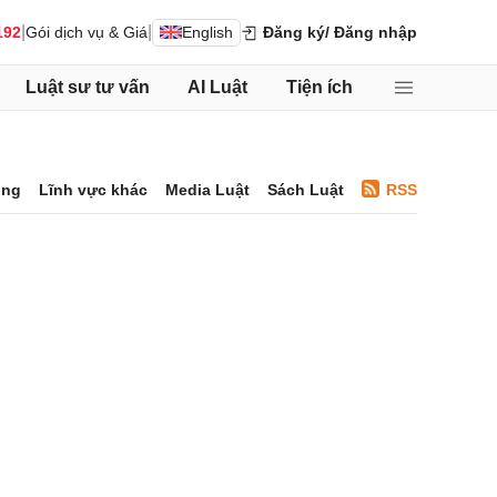
|
|
192
Gói dịch vụ & Giá
English
Đăng ký
/ Đăng nhập
Luật sư tư vấn
AI Luật
Tiện ích
ông
Lĩnh vực khác
Media Luật
Sách Luật
RSS