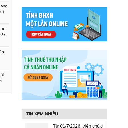
 động
H 1
hưu
uất
nào
ất
i
TIN XEM NHIỀU
Từ 01/7/2026, viên chức