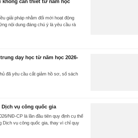
i không cần thiết từ năm học
iều giải pháp nhằm đổi mới hoạt động
ững nội dung đáng chú ý là yêu cầu rà
 trung dạy học từ năm học 2026-
phủ đã yêu cầu cắt giảm hồ sơ, sổ sách
 Dịch vụ công quốc gia
026/NĐ-CP là lần đầu tiên quy định cụ thể
 Dịch vụ công quốc gia, thay vì chỉ quy