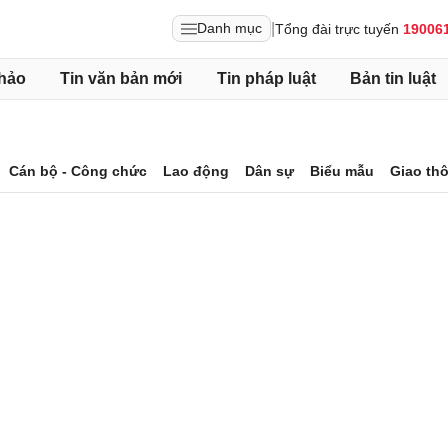
|
Danh mục
Tổng đài trực tuyến
19006
hảo
Tin văn bản mới
Tin pháp luật
Bản tin luật
Cán bộ - Công chức
Lao động
Dân sự
Biểu mẫu
Giao th