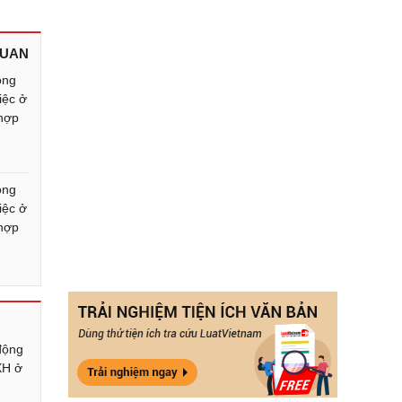
QUAN
ộng
iệc ở
 hợp
ộng
iệc ở
 hợp
 động
XH ở