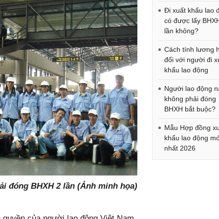
Đi xuất khẩu lao
có được lấy BHX
lần không?
Cách tính lương 
đối với người đi x
khẩu lao động
Người lao động 
không phải đóng
BHXH bắt buộc?
Mẫu Hợp đồng xu
khẩu lao động mớ
nhất 2026
hải đóng BHXH 2 lần (Ảnh minh họa)
h quyền của người lao động Việt Nam