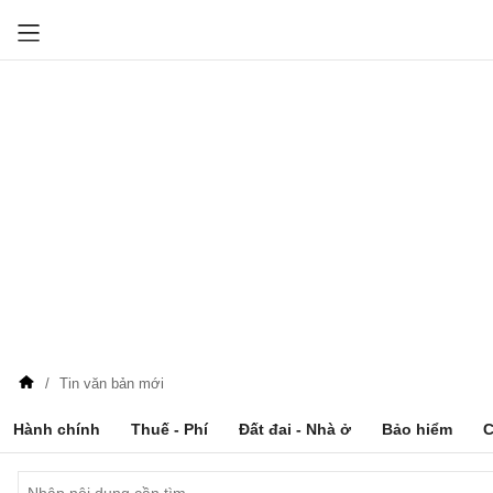
Tin văn bản mới
Hành chính
Thuế - Phí
Đất đai - Nhà ở
Bảo hiểm
C