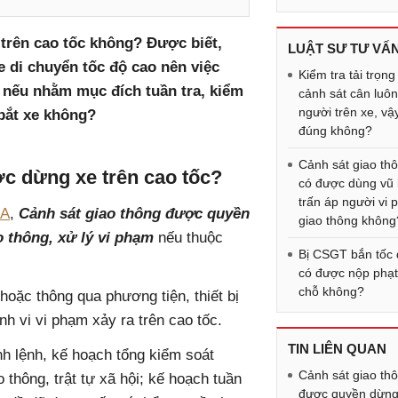
trên cao tốc không? Được biết,
LUẬT SƯ TƯ VẤ
 di chuyển tốc độ cao nên việc
Kiểm tra tải trọng
 nếu nhằm mục đích tuần tra, kiểm
cảnh sát cân luô
người trên xe, vậ
 bắt xe không?
đúng không?
Cảnh sát giao th
ợc dừng xe trên cao tốc?
có được dùng vũ 
trấn áp người vi
CA
,
Cảnh sát giao thông được quyền
giao thông không
o thông, xử lý vi phạm
nếu thuộc
Bị CSGT bắn tốc
có được nộp phạt 
chỗ không?
 hoặc thông qua phương tiện, thiết bị
nh vi vi phạm xảy ra trên cao tốc.
TIN LIÊN QUAN
nh lệnh, kế hoạch tổng kiểm soát
Cảnh sát giao th
 thông, trật tự xã hội; kế hoạch tuần
được quyền dừng