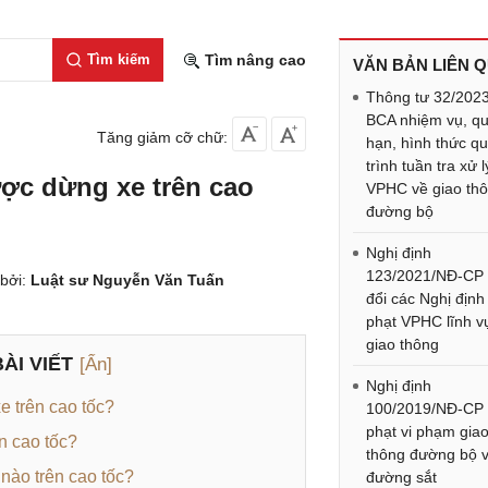
Tìm kiếm
Tìm nâng cao
VĂN BẢN LIÊN 
Thông tư 32/202
BCA nhiệm vụ, q
Tăng giảm cỡ chữ:
hạn, hình thức q
trình tuần tra xử l
ược dừng xe trên cao
VPHC về giao th
đường bộ
Nghị định
123/2021/NĐ-CP
bởi:
Luật sư Nguyễn Văn Tuấn
đổi các Nghị định
phạt VPHC lĩnh v
giao thông
ÀI VIẾT
[Ẩn]
Nghị định
e trên cao tốc?
100/2019/NĐ-CP
phạt vi phạm gia
n cao tốc?
thông đường bộ 
 nào trên cao tốc?
đường sắt