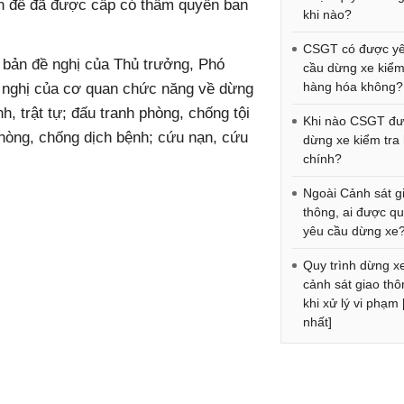
yên đề đã được cấp có thẩm quyền ban
khi nào?
CSGT có được y
n bản đề nghị của Thủ trưởng, Phó
cầu dừng xe kiểm
hàng hóa không?
ề nghị của cơ quan chức năng về dừng
, trật tự; đấu tranh phòng, chống tội
Khi nào CSGT đ
phòng, chống dịch bệnh; cứu nạn, cứu
dừng xe kiểm tra
chính?
Ngoài Cảnh sát g
thông, ai được q
yêu cầu dừng xe
Quy trình dừng x
cảnh sát giao th
khi xử lý vi phạm
nhất]