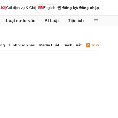
|
|
192
Gói dịch vụ & Giá
English
Đăng ký
/ Đăng nhập
Luật sư tư vấn
AI Luật
Tiện ích
ông
Lĩnh vực khác
Media Luật
Sách Luật
RSS