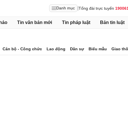
|
Danh mục
Tổng đài trực tuyến
19006
hảo
Tin văn bản mới
Tin pháp luật
Bản tin luật
Cán bộ - Công chức
Lao động
Dân sự
Biểu mẫu
Giao th