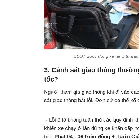
CSGT được dừng xe tại vị trí nào
3. Cảnh sát giao thông thường
tốc?
Người tham gia giao thông khi đi vào cao
sát giao thông bắt lỗi. Đơn cử có thể kể 
- Lỗi ô tô không tuân thủ các quy định k
khiển xe chạy ở làn dừng xe khẩn cấp 
tốc:
Phạt 04 - 06 triệu đồng + Tước Giấ