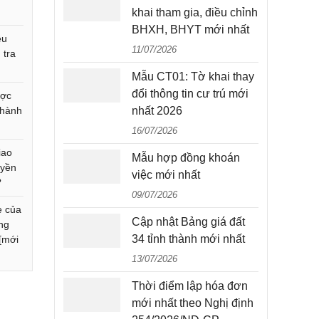
khai tham gia, điều chỉnh
BHXH, BHYT mới nhất
êu
11/07/2026
 tra
Mẫu CT01: Tờ khai thay
đổi thông tin cư trú mới
ược
 hành
nhất 2026
16/07/2026
iao
Mẫu hợp đồng khoán
uyền
việc mới nhất
?
09/07/2026
e của
Cập nhật Bảng giá đất
ông
34 tỉnh thành mới nhất
 [mới
13/07/2026
Thời điểm lập hóa đơn
mới nhất theo Nghị định