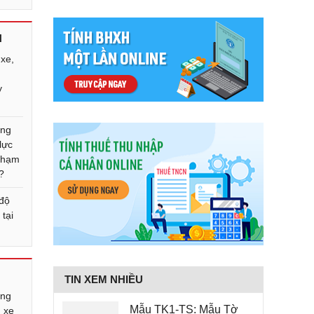
N
 xe,
n
y
ông
lực
 phạm
?
 độ
tại
TIN XEM NHIỀU
ông
Mẫu TK1-TS: Mẫu Tờ
 xe