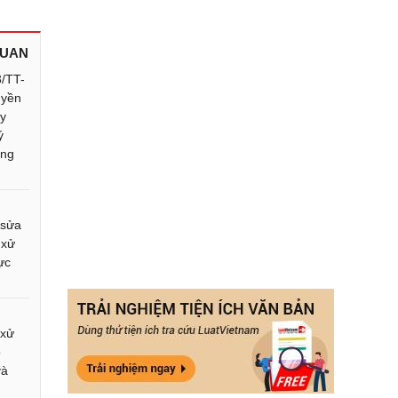
QUAN
3/TT-
uyền
uy
ý
ông
 sửa
 xử
ực
 xử
o
và