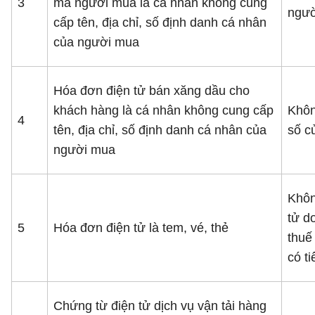
3
mà người mua là cá nhân không cung
ngườ
cấp tên, địa chỉ, số định danh cá nhân
của người mua
Hóa đơn điện tử bán xăng dầu cho
khách hàng là cá nhân không cung cấp
Khôn
4
tên, địa chỉ, số định danh cá nhân của
số c
người mua
Khôn
tử d
5
Hóa đơn điện tử là tem, vé, thẻ
thuế
có ti
Chứng từ điện tử dịch vụ vận tải hàng