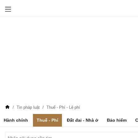
Tin pháp luật
Thuế - Phí - Lệ phí
Hành chính
Thuế - Phí
Đất đai - Nhà ở
Bảo hiểm
C