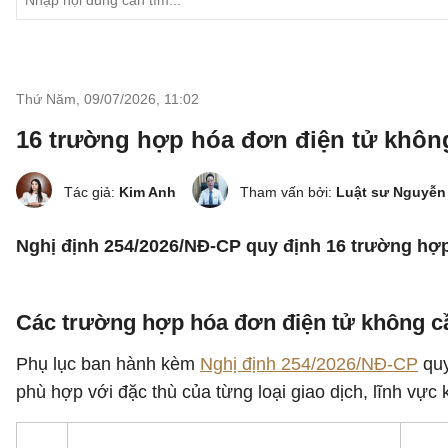
Thứ Năm, 09/07/2026
,
11:02
16 trường hợp hóa đơn điện tử khôn
Tác giả:
Kim Anh
Tham vấn bởi:
Luật sư Nguyễn
Nghị định 254/2026/NĐ-CP quy định 16 trường hợp 
Các trường hợp hóa đơn điện tử không cầ
Phụ lục ban hành kèm
Nghị định 254/2026/NĐ-CP
quy
phù hợp với đặc thù của từng loại giao dịch, lĩnh vự