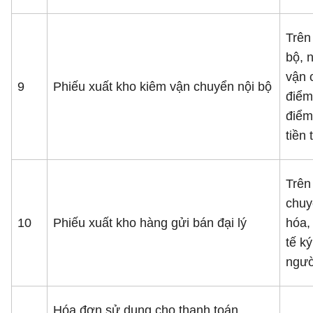
Trên
bộ, 
vận 
9
Phiếu xuất kho kiêm vận chuyển nội bộ
điểm
điểm
tiền 
Trên
chuy
10
Phiếu xuất kho hàng gửi bán đại lý
hóa,
tế k
ngườ
Hóa đơn sử dụng cho thanh toán