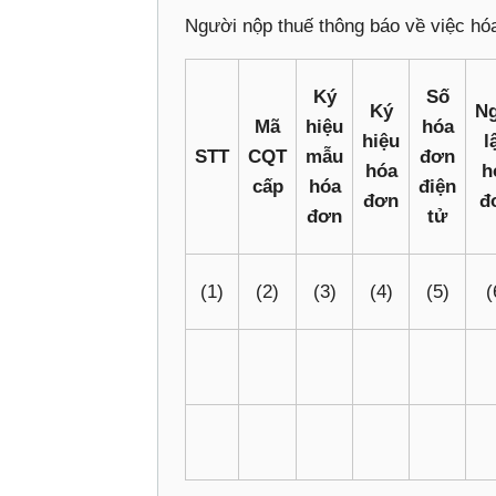
Người nộp thuế thông báo về việc hóa
Ký
Số
Ký
N
Mã
hiệu
hóa
hiệu
l
STT
CQT
mẫu
đơn
hóa
h
cấp
hóa
điện
đơn
đ
đơn
tử
(1)
(2)
(3)
(4)
(5)
(