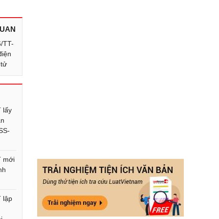
QUAN
6/TT-
điện
 tử
 lấy
ẫn
SS-
 mới
nh
 lập