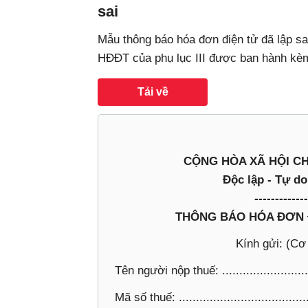
sai
Mẫu thông báo hóa đơn điện tử đã lập sa
HĐĐT của phụ lục III được ban hành kè
Tải về
CỘNG HÒA XÃ HỘI CH
Độc lập - Tự d
-------------
THÔNG BÁO HÓA ĐƠN Đ
Kính gửi: (Cơ
Tên người nộp thuế: ............................
Mã số thuế: .......................................