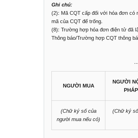
Ghi chú:
(2): Mã CQT cấp đối với hóa đơn có
mã của CQT để trống.
(8): Trường hợp hóa đơn điện tử đã l
Thông báo/Trường hợp CQT thông báo t
...
NGƯỜI NỘ
NGƯỜI MUA
PHÁP
(Chữ ký số của
(Chữ ký số
người mua nếu có)