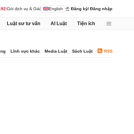
|
|
192
Gói dịch vụ & Giá
English
Đăng ký
/ Đăng nhập
Luật sư tư vấn
AI Luật
Tiện ích
ông
Lĩnh vực khác
Media Luật
Sách Luật
RSS