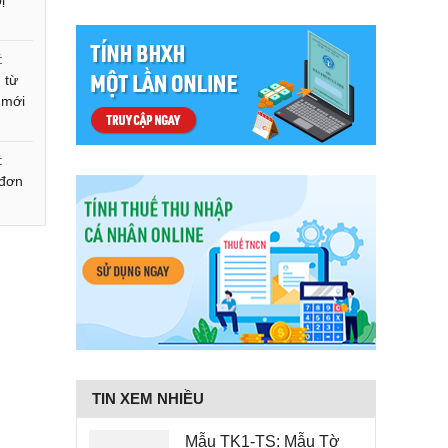
ị
:
 từ
i mới
:
 đơn
TIN XEM NHIỀU
Mẫu TK1-TS: Mẫu Tờ