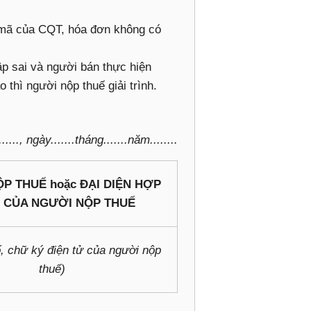
 mã của CQT, hóa đơn không có
ập sai và người bán thực hiện
hì người nộp thuế giải trình.
....., ngày.......tháng.......năm........
P THUẾ hoặc ĐẠI DIỆN HỢP
 CỦA NGƯỜI NỘP THUẾ
, chữ ký điện tử của người nộp
thuế)