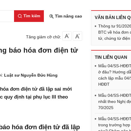
Tìm kiếm
Tìm nâng cao
VĂN BẢN LIÊN 
Thông tư 91/202
BTC về hóa đơn 
Tăng giảm cỡ chữ:
tử, chứng từ điện
g báo hóa đơn điện tử
TIN LIÊN QUAN
Mẫu 04/SS-HĐĐT
ở đâu? Hướng d
i:
Luật sư Nguyễn Đức Hùng
cách lập mẫu 04/
HĐĐT
óa đơn điện tử đã lập sai mới
Mẫu 04/SS-HĐĐT
quy định tại phụ lục III theo
nhất theo Nghị đị
70/2025
Mẫu 04/SS-HĐĐT
trong trường hợp
áo hóa đơn điện tử đã lập