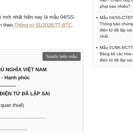
nào? Chậm nộp b
phạt bao nhiêu?
i mới nhất hiện nay là mẫu 04/SS-
Mẫu 04/SS-CTĐT
Thông báo chứng
m theo
Thông tư 91/2026/TT-BTC
.
điện tử đã lập sa
nhất
Mẫu 01/BK-ĐCTT
Bảng kê các hóa
Sửa/In biểu mẫu
điện tử đã lập sai
Ủ NGHĨA VIỆT NAM
o - Hạnh phúc
---------
IỆN TỬ ĐÃ LẬP SAI
 quan thuế)
............................
.................