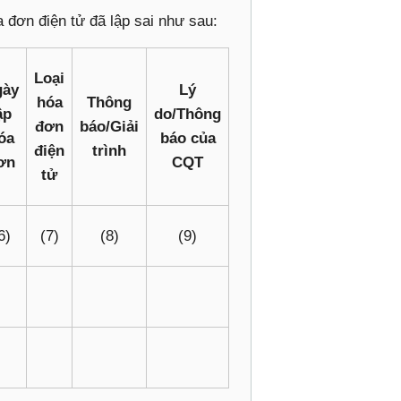
 đơn điện tử đã lập sai như sau:
Loại
gày
Lý
hóa
Thông
ập
do/Thông
đơn
báo/Giải
óa
báo của
điện
trình
ơn
CQT
tử
6)
(7)
(8)
(9)