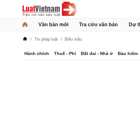
Văn bản mới
Tra cứu văn bản
Dự t
Tin pháp luật
Biểu mẫu
Hành chính
Thuế - Phí
Đất đai - Nhà ở
Bảo hiểm