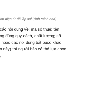
 điện tử đã lập sai (Ảnh minh họa)
các nội dung về: mã số thuế; tên
ng đúng quy cách, chất lượng; số
uế hoặc các nội dung bắt buộc khác
n này) thì người bán có thể lựa chọn
;