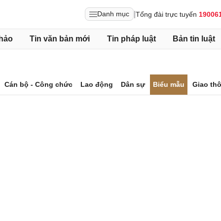
|
Danh mục
Tổng đài trực tuyến
19006
hảo
Tin văn bản mới
Tin pháp luật
Bản tin luật
Cán bộ - Công chức
Lao động
Dân sự
Biểu mẫu
Giao th