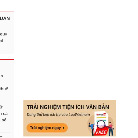
QUAN
 quy
ành
ế
ân
p
 thuế
sử
h cá
ã số