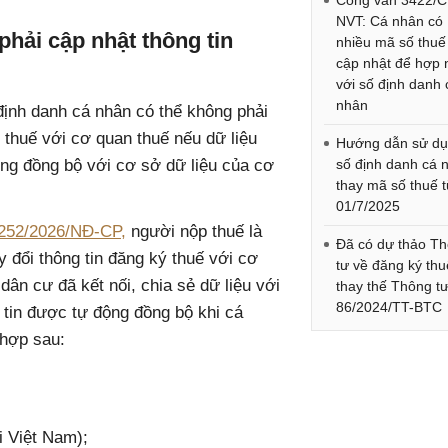
Công văn 3422/C
NVT: Cá nhân có
phải cập nhật thông tin
nhiều mã số thuế
cập nhật để hợp 
với số định danh 
nhân
định danh cá nhân có thể không phải
ý thuế với cơ quan thuế nếu dữ liệu
Hướng dẫn sử d
ộng đồng bộ với cơ sở dữ liệu của cơ
số định danh cá 
thay mã số thuế 
01/7/2025
 252/2026/NĐ-CP,
người nộp thuế là
Đã có dự thảo T
y đổi thông tin đăng ký thuế với cơ
tư về đăng ký thu
dân cư đã kết nối, chia sẻ dữ liệu với
thay thế Thông t
86/2024/TT-BTC
 tin được tự động đồng bộ khi cá
 hợp sau:
i Việt Nam);