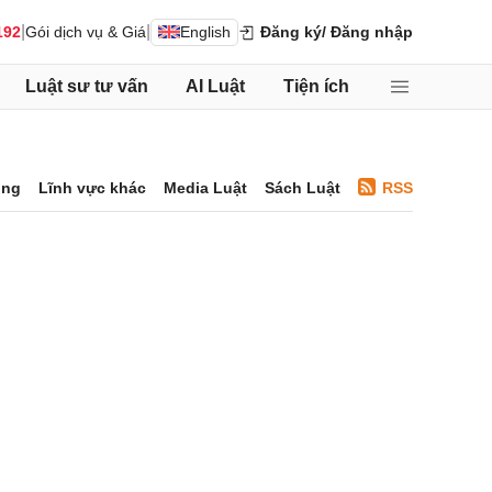
|
|
192
Gói dịch vụ & Giá
English
Đăng ký
/ Đăng nhập
Luật sư tư vấn
AI Luật
Tiện ích
ông
Lĩnh vực khác
Media Luật
Sách Luật
RSS