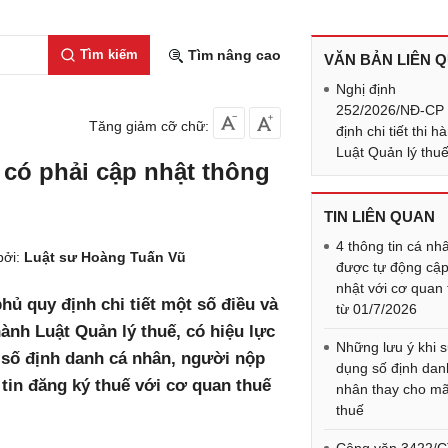
Tìm kiếm
Tìm nâng cao
VĂN BẢN LIÊN 
Nghị định
252/2026/NĐ-CP
Tăng giảm cỡ chữ:
định chi tiết thi h
Luật Quản lý thu
 có phải cập nhật thông
TIN LIÊN QUAN
4 thông tin cá nh
bởi:
Luật sư Hoàng Tuấn Vũ
được tự động cậ
nhật với cơ quan
ủ quy định chi tiết một số điều và
từ 01/7/2026
ành Luật Quản lý thuế, có hiệu lực
Những lưu ý khi 
i số định danh cá nhân, người nộp
dụng số định dan
 tin đăng ký thuế với cơ quan thuế
nhân thay cho m
thuế