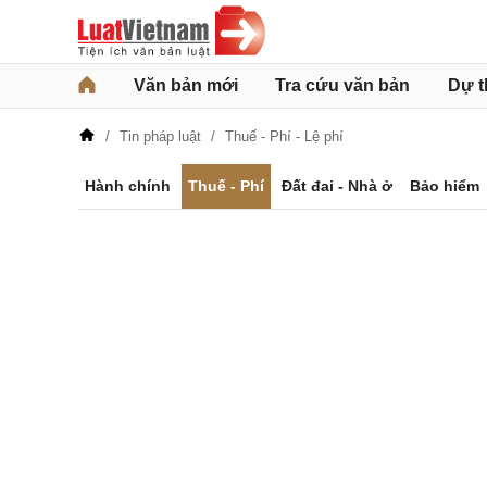
Văn bản mới
Tra cứu văn bản
Dự t
Tin pháp luật
Thuế - Phí - Lệ phí
Hành chính
Thuế - Phí
Đất đai - Nhà ở
Bảo hiểm