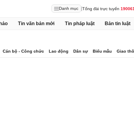
|
Danh mục
Tổng đài trực tuyến
19006
hảo
Tin văn bản mới
Tin pháp luật
Bản tin luật
Cán bộ - Công chức
Lao động
Dân sự
Biểu mẫu
Giao th