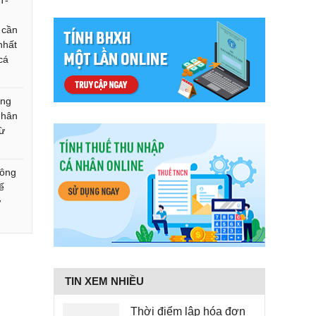
T-
 cần
nhất
cá
ụng
nhân
từ
hông
ế
ư
TIN XEM NHIỀU
Thời điểm lập hóa đơn